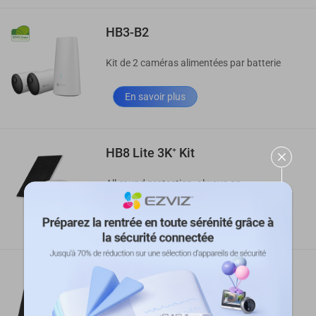
HB3-B2
Kit de 2 caméras alimentées par batterie
En savoir plus
HB8 Lite 3K⁺ Kit
All-round protection, always on
Acheter
EB8 4G Kit
Caméra 4G motorisée sur batterie