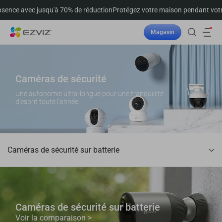
 jusqu'à 70% de réduction
Protégez votre maison pendant votre absence 
Magasin
Suivre la commande
Caméras de sécurité
Une autonomie ultra-longue pour une tranquillité
d'esprit toute l'année.
Caméras de sécurité sur batterie
Caméras de sécurité sur batterie
Voir la comparaison >