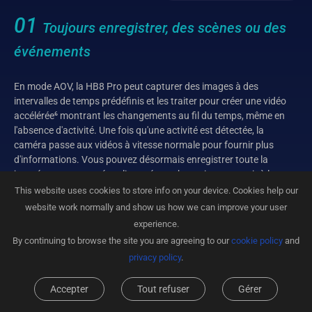
01
Toujours enregistrer, des scènes ou des
événements
En mode AOV, la HB8 Pro peut capturer des images à des
intervalles de temps prédéfinis et les traiter pour créer une vidéo
accélérée⁶ montrant les changements au fil du temps, même en
l'absence d'activité. Une fois qu'une activité est détectée, la
caméra passe aux vidéos à vitesse normale pour fournir plus
d'informations. Vous pouvez désormais enregistrer toute la
journée sur une caméra alimentée par batterie sans avoir à la
brancher sur une prise de courant.
This website uses cookies to store info on your device. Cookies help our
website work normally and show us how we can improve your user
AOV 2.0
Maintenant mis à niveau vers
experience.
By continuing to browse the site you are agreeing to our
cookie policy
and
privacy policy
.
Consommation de batterie plus judicieuse pour les enregistrements toute la
Accepter
Tout refuser
Gérer
journée