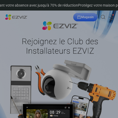
absence avec jusqu'à 70% de réduction
Protégez votre maison pendant vo
Magasin
Suivre la commande