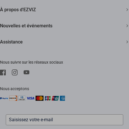
Caméras de sécurité
Garantie de Remboursement de 30 Jours
À propos d'EZVIZ
Maison intelligente
Assistance Clientèle à Vie
Contactez Nous
Nouvelles et événements
Devenir un Revendeur
Actualités
Assistance
Trust Center
Événements
FAQs
EZVIZ Green
Nous suivre sur les réseaux sociaux
Télécharger
EZVIZ CSR
SAV
Mentions Légale
Nous acceptons