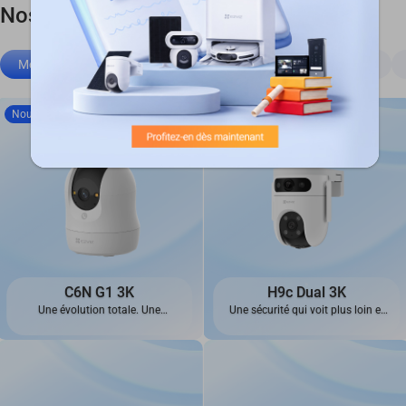
Nos meilleures recommandations
Meilleures ventes
Caméras 4G
Serrures intelligentes
Nouveautés
C6N G1 3K
H9c Dual 3K
Une évolution totale. Une
Une sécurité qui voit plus loin et
apparence entièrement
offre une meilleure protection.
renouvelée