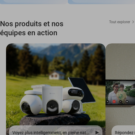
Nos produits et nos
Tout explorer
équipes en action
Voyez plus intelligemment, en pleine nature et sans fil.
Répondez i