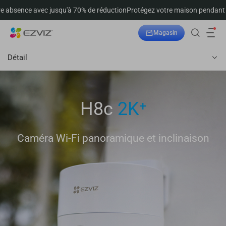
 jusqu'à 70% de réduction
Protégez votre maison pendant votre absence 
Magasin
Suivre la commande
Détail
H8c
2K⁺
Caméra Wi-Fi panoramique et inclinaison