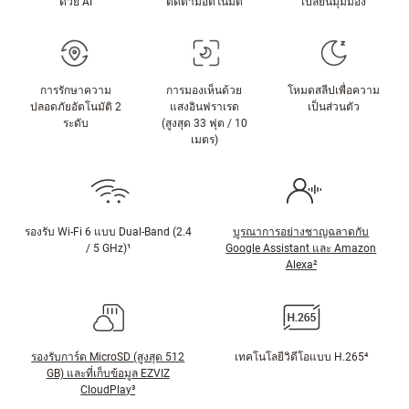
ด้วย AI
ติดตามอัตโนมัติ
เปลี่ยนมุมมอง
การรักษาความ
การมองเห็นด้วย
โหมดสลีปเพื่อความ
ปลอดภัยอัตโนมัติ 2
แสงอินฟราเรด
เป็นส่วนตัว
ระดับ
(สูงสุด 33 ฟุต / 10
เมตร)
รองรับ Wi-Fi 6 แบบ Dual-Band (2.4
บูรณาการอย่างชาญฉลาดกับ
/ 5 GHz)¹
Google Assistant และ Amazon
Alexa²
รองรับการ์ด MicroSD (สูงสุด 512
เทคโนโลยีวิดีโอแบบ H.265⁴
GB) และที่เก็บข้อมูล EZVIZ
CloudPlay³