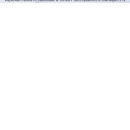
ร่วมกันอย่างชัดเจน
เลนส์แพนและเอียง 2K⁺
มุมมองแบบหมุนสำหรับภาพรวม
เลนส์มุมกว้าง 2K⁺
มุมมองคงที่สำหรับพื้นที่หลัก