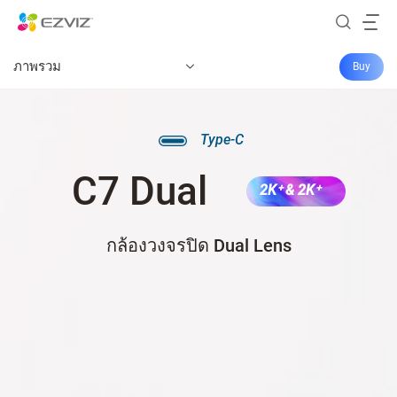
ภาพรวม
Buy
Type-C
C7 Dual
2K⁺ & 2K⁺
กล้องวงจรปิด Dual Lens