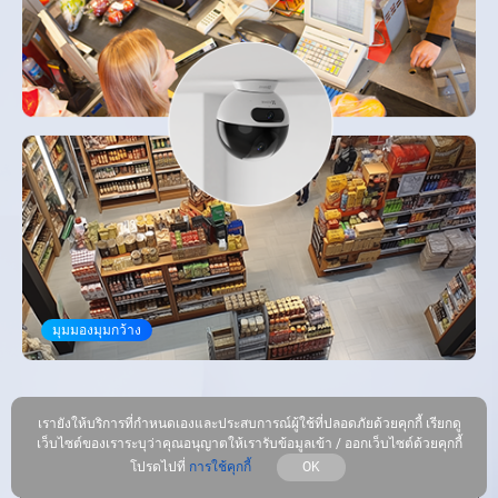
มุมมองมุมกว้าง
เลนส์คู่ ความชัดเจนมากกว่าสองเท่า
เรายังให้บริการที่กำหนดเองและประสบการณ์ผู้ใช้ที่ปลอดภัยด้วยคุกกี้ เรียกดู
เว็บไซต์ของเราระบุว่าคุณอนุญาตให้เรารับข้อมูลเข้า / ออกเว็บไซต์ด้วยคุกกี้
โปรดไปที่
การใช้คุกกี้
OK
C7 Dual ใช้เลนส์ 2K+ ที่จะจับจ้องไปที่พื้นที่สำคัญ และเลนส์ 2K+ อีกตัวที่
หมุนเพื่อเรนเดอร์ภาพทั้งหมด นำเสนอรายละเอียดและทิวทัศน์มุมกว้าง