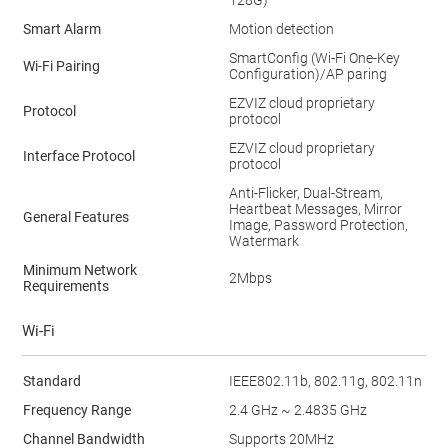
128G)
Smart Alarm
Motion detection
SmartConfig (Wi-Fi One-Key
Wi-Fi Pairing
Configuration)/AP paring
EZVIZ cloud proprietary
Protocol
protocol
EZVIZ cloud proprietary
Interface Protocol
protocol
Anti-Flicker, Dual-Stream,
Heartbeat Messages, Mirror
General Features
Image, Password Protection,
Watermark
Minimum Network
2Mbps
Requirements
Wi-Fi
Standard
IEEE802.11b, 802.11g, 802.11n
Frequency Range
2.4 GHz ~ 2.4835 GHz
Channel Bandwidth
Supports 20MHz