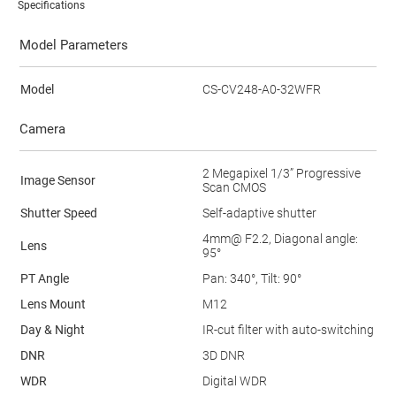
Specifications
Model Parameters
Model
CS-CV248-A0-32WFR
Camera
2 Megapixel 1/3” Progressive
Image Sensor
Scan CMOS
Shutter Speed
Self-adaptive shutter
4mm@ F2.2, Diagonal angle:
Lens
95°
PT Angle
Pan: 340°, Tilt: 90°
Lens Mount
M12
Day & Night
IR-cut filter with auto-switching
DNR
3D DNR
WDR
Digital WDR