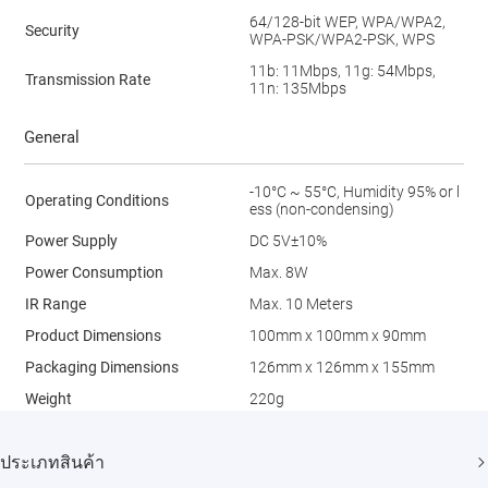
64/128-bit WEP, WPA/WPA2,
Security
WPA-PSK/WPA2-PSK, WPS
11b: 11Mbps, 11g: 54Mbps,
Transmission Rate
11n: 135Mbps
General
-10°C ~ 55°C, Humidity 95% or l
Operating Conditions
ess (non-condensing)
Power Supply
DC 5V±10%
Power Consumption
Max. 8W
IR Range
Max. 10 Meters
Product Dimensions
100mm x 100mm x 90mm
Packaging Dimensions
126mm x 126mm x 155mm
Weight
220g
ประเภทสินค้า