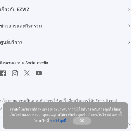
กล้องวงจรปิด
เกี่ยวกับ EZVIZ
สมาร์ทโฮม
แบรนด์ของเรา
ข่าวสารและกิจกรรม
ติดต่อเรา
ข่าวประชาสัมพันธ์
ศูนย์บริการ
Trust Center
กิจกรรม
คำถามที่พบบ่อย
EZVIZ Green
ติดตามเราบน Social media
ดาวโหลด
EZVIZ CSR
นโยบายความเป็นส่วนตัว
|
การใช้คุกกี้
|
เงื่อนไขการให้บริการ
|
Legal
ลิขสิทธิ์ © 2026 EZVIZ Inc. สงวนลิขสิทธิ์
เรายังให้บริการที่กำหนดเองและประสบการณ์ผู้ใช้ที่ปลอดภัยด้วยคุกกี้ เรียกดู
เว็บไซต์ของเราระบุว่าคุณอนุญาตให้เรารับข้อมูลเข้า / ออกเว็บไซต์ด้วยคุกกี้
โปรดไปที่
การใช้คุกกี้
OK
ประเทศไทย