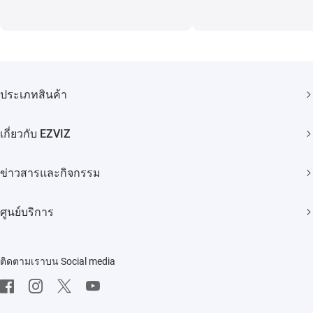
ประเภทสินค้า
กล้องวงจรปิด
เกี่ยวกับ EZVIZ
สมาร์ทโฮม
แบรนด์ของเรา
ข่าวสารและกิจกรรม
ติดต่อเรา
ข่าวประชาสัมพันธ์
ศูนย์บริการ
Trust Center
กิจกรรม
คำถามที่พบบ่อย
EZVIZ Green
ติดตามเราบน Social media
ดาวโหลด
EZVIZ CSR