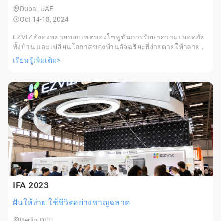
Dubai, UAE
Oct 14-18, 2024
EZVIZ ยังคงขยายขอบเขตของโซลูชันการรักษาความปลอดภัย
ทั้งบ้าน และเปลี่ยนโอกาสของบ้านอัจฉริยะที่ง่ายดายให้กลาย
เป็นความจริงด้วยผลิตภัณฑ์ที่แข็งแกร่งในการทำความสะอาด
เรียนรู้เพิ่มเติม>
ด้วยหุ่นยนต์ สภาพแวดล้อมในบ้าน และอื่นๆ อีกมากมาย
IFA 2023
ฝันให้ง่าย ใช้ชีวิตอย่างชาญฉลาด
Berlin, DEU