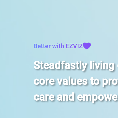
Better with EZVIZ
Steadfastly living
core values to pro
care and empowe