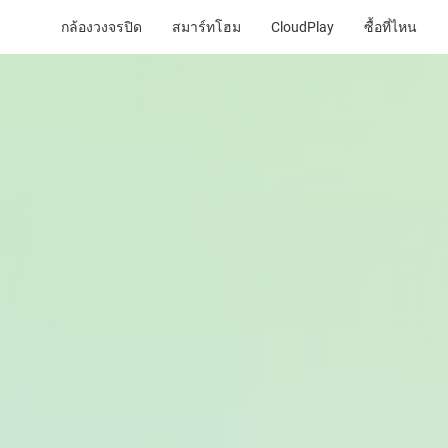
กล้องวงจรปิด
สมาร์ทโฮม
CloudPlay
ซื้อที่ไหน