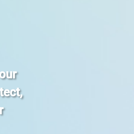
 our
tect,
r