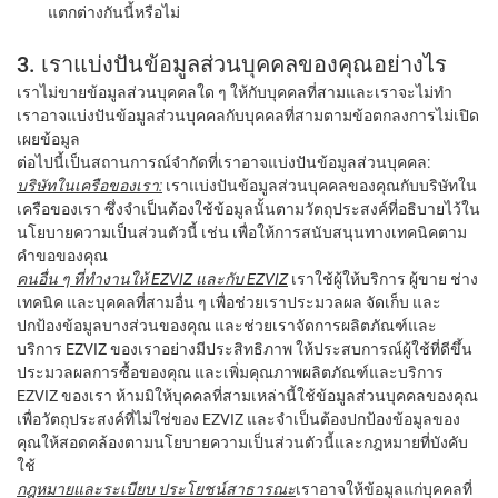
แตกต่างกันนี้หรือไม่
3. เราแบ่งปันข้อมูลส่วนบุคคลของคุณอย่างไร
เราไม่ขายข้อมูลส่วนบุคคลใด ๆ ให้กับบุคคลที่สามและเราจะไม่ทำ
เราอาจแบ่งปันข้อมูลส่วนบุคคลกับบุคคลที่สามตามข้อตกลงการไม่เปิด
เผยข้อมูล
ต่อไปนี้เป็นสถานการณ์จำกัดที่เราอาจแบ่งปันข้อมูลส่วนบุคคล:
บริษัทในเครือของเรา:
เราแบ่งปันข้อมูลส่วนบุคคลของคุณกับบริษัทใน
เครือของเรา ซึ่งจำเป็นต้องใช้ข้อมูลนั้นตามวัตถุประสงค์ที่อธิบายไว้ใน
นโยบายความเป็นส่วนตัวนี้ เช่น เพื่อให้การสนับสนุนทางเทคนิคตาม
คำขอของคุณ
คนอื่น ๆ ที่ทำงานให้ EZVIZ และกับ EZVIZ
เราใช้ผู้ให้บริการ ผู้ขาย ช่าง
เทคนิค และบุคคลที่สามอื่น ๆ เพื่อช่วยเราประมวลผล จัดเก็บ และ
ปกป้องข้อมูลบางส่วนของคุณ และช่วยเราจัดการผลิตภัณฑ์และ
บริการ EZVIZ ของเราอย่างมีประสิทธิภาพ ให้ประสบการณ์ผู้ใช้ที่ดีขึ้น
ประมวลผลการซื้อของคุณ และเพิ่มคุณภาพผลิตภัณฑ์และบริการ
EZVIZ ของเรา ห้ามมิให้บุคคลที่สามเหล่านี้ใช้ข้อมูลส่วนบุคคลของคุณ
เพื่อวัตถุประสงค์ที่ไม่ใช่ของ EZVIZ และจำเป็นต้องปกป้องข้อมูลของ
คุณให้สอดคล้องตามนโยบายความเป็นส่วนตัวนี้และกฎหมายที่บังคับ
ใช้
กฎหมายและระเบียบ ประโยชน์สาธารณะ
เราอาจให้ข้อมูลแก่บุคคลที่