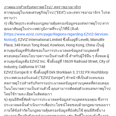
ภาคผนวกสำหรับสหภาพยุโรป / สหราชอาณาจักร
หากคุณอยู่ในเขตเศรษฐกิจยุโรป (“EEA”) และสหราชอาณาจักร โปรด
ทราบว่า
ก) เพื่อวัตถุประสงค์ของกฎหมายคุ้มครองข้อมูลของสหภาพยุโรป หาก
คุณอาศัยอยู่ในประเทศ/ภูมิภาคที่ระบุไว้ที่นี่ (ลิงค์:
[https://www.ezviz.com/page/Regions-regarding-EZVIZ-Services-
Notice]
), EZVIZ International Limited ซึ่งตั้งอยู่ที่ Level6, Manulife
Place, 348 Kwun Tong Road, Kowloon, Hong Kong, China เป็นผู้
ควบคุมข้อมูลที่รับผิดชอบในการประมวลผลข้อมูลส่วนบุคคลที่
ครอบคลุมโดยนโยบายความเป็นส่วนตัวนี้ สำหรับผู้ใช้อื่น ๆ ทั้งหมด ผู้
ควบคุมข้อมูลคือ EZVIZ Inc. ซึ่งตั้งอยู่ที่ 18639 Railroad Street, City of
Industry, California 91748
EZVIZ Europe B.V. ซึ่งตั้งอยู่ที่ Dirk Storklaan 3, 2132 PX Hoofddorp
ประเทศเนเธอร์แลนด์ (“EZVIZ Europe”) ทำหน้าที่เป็นตัวแทนของ
สหภาพยุโรปสำหรับกิจกรรมประมวลผลข้อมูลส่วนบุคคลที่ครอบคลุม
ในนโยบายความเป็นส่วนตัวนี้ คุณสามารถติดต่อตัวแทนสหภาพยุโรป
โดยใช้รายละเอียดในติดต่อเรา
ข) คุณมีสิทธิ์คัดค้านการประมวลผลข้อมูลส่วนบุคคลของคุณ ซึ่งการ
ประมวลผลนั้นดำเนินการเพื่อประโยชน์โดยชอบด้วยกฎหมายของเรา
ภายใต้ข้อจำกัดในกฎหมายคุ้มครองข้อมูลที่บังคับใช้ คุณมีสิทธิ์บาง
ประการเกี่ยวกับข้อมูลส่วนบุคคลของคุณ เช่น สิทธิ์ในการเข้าถึง การ