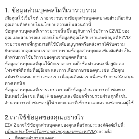
1. ข้อมูลส่วนบุคคลใดที่เรารวบรวม
เมื่อคุณใช้เว็บไซต์ เราอาจรวบรวมข้อมูลส่วนบุคคลบางอย่างเกี่ยวกับ
คุณตามที่อธิบายในนโยบายความเป็นส่วนตัวนี้
ข้อมูลส่วนบุคคลที่เรารวบรวมนั้นขึ้นอยู่กับการใช้บริการ EZVIZ ของ
คุณ และสามารถแบ่งออกเป็นข้อมูลที่คุณให้กับเราและข้อมูลที่ EZVIZ
รวบรวม ตามที่กฎหมายที่ใช้บังคับอนุญาตหรือหลังจากได้รับความ
ยินยอมจากคุณก่อน เราอาจรวบรวมข้อมูลส่วนบุคคลเพิ่มเติมที่จำเป็น
สำหรับการใช้บริการของคุณจากบุคคลที่สาม
ข้อมูลส่วนบุคคลที่คุณให้กับเราอาจรวมถึงชื่อ ตำแหน่ง ที่อยู่ติดต่อ
โทรศัพท์ติดต่อ ที่อยู่อีเมล และการเลือกภาษาของคุณ เช่น เมื่อคุณ
สมัครรับจดหมายข่าวของเรา เมื่อคุณติดต่อเราเพื่อขอรับการสนับสนุน
ทางเทคนิค
ข้อมูลส่วนบุคคลที่เรารวบรวมรวมถึงข้อมูลจำนวนการเข้าชมทาง
อินเทอร์เน็ต เช่น ที่อยู่ IP ของคุณและข้อมูลที่รวบรวมผ่านคุกกี้ เช่น
จำนวนการเข้าชมของผู้ใช้ ระยะเวลาที่เข้าชม และความชอบของผู้ใช้
2.เราใช้ข้อมูลของคุณอย่างไร
EZVIZ อาจใช้ข้อมูลส่วนบุคคลของคุณเพื่อวัตถุประสงค์ดังต่อไปนี้:
เพื่อผลประโยชน์โดยชอบด้วยกฎหมายของ EZVIZ
กล่าวคือ:
เพื่อตอบคำถามของคุณ