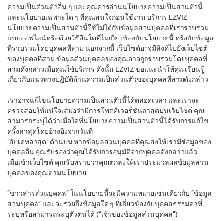
ความเป็นส่วนตัวอื่น ๆ และคุณควรอ่านนโยบายความเป็นส่วนตัวนี้
และนโยบายเฉพาะใด ๆ ที่คุณสนใจก่อนใช้งาน บริการ EZVIZ
นโยบายความเป็นส่วนตัวนี้ใช้ไม่ได้กับข้อมูลส่วนบุคคลที่เรารวบรวม
แบบออฟไลน์หรือด้วยวิธีอื่นใดที่ไม่เกี่ยวข้องกับนโยบายนี้ หรือกับข้อมูล
ที่รวบรวมโดยบุคคลที่สาม นอกจากนี้ เว็บไซต์อาจมีลิงค์ไปยังเว็บไซต์
ของบุคคลที่สาม ข้อมูลส่วนบุคคลของคุณอาจถูกรวบรวมโดยบุคคลที่
สามดังกล่าวเมื่อคุณใช้บริการ ดังนั้น EZVIZ ขอแนะนำให้คุณเรียนรู้
เกี่ยวกับแนวทางปฏิบัติด้านความเป็นส่วนตัวของบุคคลที่สามดังกล่าว
เราอาจแก้ไขนโยบายความเป็นส่วนตัวนี้ได้ตลอดเวลา และเราจะ
ตรวจสอบให้แน่ใจเสมอว่ามีการโพสต์เวอร์ชันล่าสุดบนเว็บไซต์ คุณ
สามารถระบุได้ว่าเมื่อใดที่นโยบายความเป็นส่วนตัวนี้ได้รับการแก้ไข
ครั้งล่าสุดโดยอ้างอิงจากวันที่
"อัปเดทล่าสุด" ด้านบน หากข้อมูลส่วนบุคคลที่คุณส่งให้เรามีข้อมูลของ
บุคคลอื่น คุณรับรองว่าคุณได้รับการอนุมัติจากบุคคลดังกล่าวแล้ว
เมื่อเข้าเว็บไซต์ คุณรับทราบว่าคุณตกลงให้เราประมวลผลข้อมูลส่วน
บุคคลของคุณตามนโยบาย
“ข่าวสารส่วนบุคคล” ในนโยบายนี้จะมีความหมายเช่นเดียวกับ “ข้อมูล
ส่วนบุคคล” และจะรวมถึงข้อมูลใด ๆ ที่เกี่ยวข้องกับบุคคลธรรมดาที่
ระบุหรือสามารถระบุตัวตนได้ (“เจ้าของข้อมูลส่วนบุคคล”)