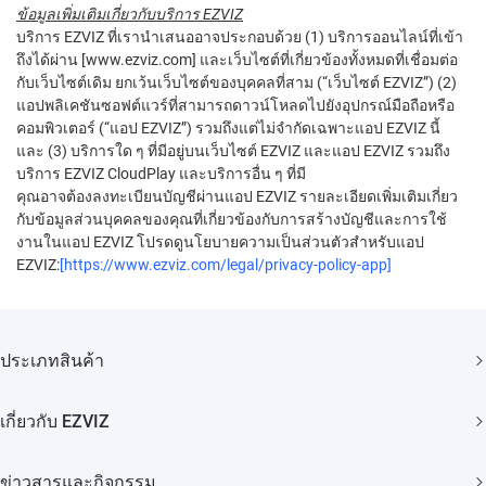
ข้อมูลเพิ่มเติมเกี่ยวกับบริการ EZVIZ
บริการ EZVIZ ที่เรานำเสนออาจประกอบด้วย (1) บริการออนไลน์ที่เข้า
ถึงได้ผ่าน [www.ezviz.com] และเว็บไซต์ที่เกี่ยวข้องทั้งหมดที่เชื่อมต่อ
กับเว็บไซต์เดิม ยกเว้นเว็บไซต์ของบุคคลที่สาม (“เว็บไซต์ EZVIZ”) (2)
แอปพลิเคชันซอฟต์แวร์ที่สามารถดาวน์โหลดไปยังอุปกรณ์มือถือหรือ
คอมพิวเตอร์ (“แอป EZVIZ”) รวมถึงแต่ไม่จำกัดเฉพาะแอป EZVIZ นี้
และ (3) บริการใด ๆ ที่มีอยู่บนเว็บไซต์ EZVIZ และแอป EZVIZ รวมถึง
บริการ EZVIZ CloudPlay และบริการอื่น ๆ ที่มี
คุณอาจต้องลงทะเบียนบัญชีผ่านแอป EZVIZ รายละเอียดเพิ่มเติมเกี่ยว
กับข้อมูลส่วนบุคคลของคุณที่เกี่ยวข้องกับการสร้างบัญชีและการใช้
งานในแอป EZVIZ โปรดดูนโยบายความเป็นส่วนตัวสำหรับแอป
EZVIZ:
[https://www.ezviz.com/legal/privacy-policy-app]
ประเภทสินค้า
กล้องวงจรปิด
เกี่ยวกับ EZVIZ
สมาร์ทโฮม
แบรนด์ของเรา
ข่าวสารและกิจกรรม