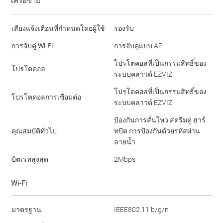
เครือข่าย
เสียงแจ้งเตือนที่กำหนดโดยผู้ใช้
รองรับ
การจับคู่ Wi-Fi
การจับคู่แบบ AP
โปรโตคอลที่เป็นกรรมสิทธิ์ของ
โปรโตคอล
ระบบคลาวด์ EZVIZ
โปรโตคอลที่เป็นกรรมสิทธิ์ของ
โปรโตคอลการเชื่อมต่อ
ระบบคลาวด์ EZVIZ
ป้องกันการสั่นไหว สตรีมคู่ ฮาร์
คุณสมบัติทั่วไป
ทบีต การป้องกันด้วยรหัสผ่าน
ลายน้ำ
บิตเรทสูงสุด
2Mbps
Wi-Fi
มาตรฐาน
IEEE802.11 b/g/n