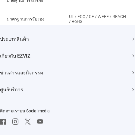
มาตฐานการรับรอง
UL / FCC / CE / WEEE / REACH
มาตรฐานการรับรอง
/ RoHS
ประเภทสินค้า
กล้องวงจรปิด
เกี่ยวกับ EZVIZ
สมาร์ทโฮม
แบรนด์ของเรา
ข่าวสารและกิจกรรม
ติดต่อเรา
ข่าวประชาสัมพันธ์
ศูนย์บริการ
Trust Center
กิจกรรม
คำถามที่พบบ่อย
EZVIZ Green
ติดตามเราบน Social media
ดาวโหลด
EZVIZ CSR