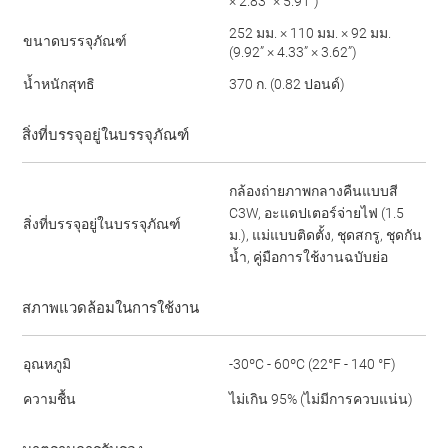
× 2.83” × 5.91”)
252 มม. × 110 มม. × 92 มม.
ขนาดบรรจุภัณฑ์
(9.92” × 4.33” × 3.62”)
น้ำหนักสุทธิ
370 ก. (0.82 ปอนด์)
สิ่งที่บรรจุอยู่ในบรรจุภัณฑ์
กล้องถ่ายภาพกลางคืนแบบสี
C3W, อะแดปเตอร์จ่ายไฟ (1.5
สิ่งที่บรรจุอยู่ในบรรจุภัณฑ์
ม.), แม่แบบติดตั้ง, ชุดสกรู, ชุดกัน
น้ำ, คู่มือการใช้งานฉบับย่อ
สภาพแวดล้อมในการใช้งาน
อุณหภูมิ
-30ºC - 60ºC (22°F - 140 °F)
ความชื้น
ไม่เกิน 95% (ไม่มีการควบแน่น)