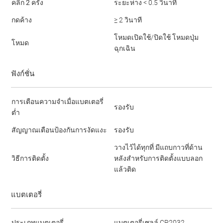
คลิก 2 ครั้ง
ระยะห่าง < 0.5 วินาที
กดค้าง
≥ 2 วินาที
โหมดเปิดใช้/ปิดใช้ โหมดปุ่ม
โหมด
ฉุกเฉิน
ฟังก์ชั่น
การเตือนความจำเมื่อแบตเตอรี่
รองรับ
ต่ำ
สัญญาณเตือนป้องกันการงัดแงะ
รองรับ
วางไว้ได้ทุกที่ มีแถบกาวที่ด้าน
วิธีการติดตั้ง
หลังสำหรับการติดตั้งแบบลอก
แล้วติด
แบตเตอรี่
ประเภทแบตเตอรี่
แบตเตอรี่เซลล์ CR2032