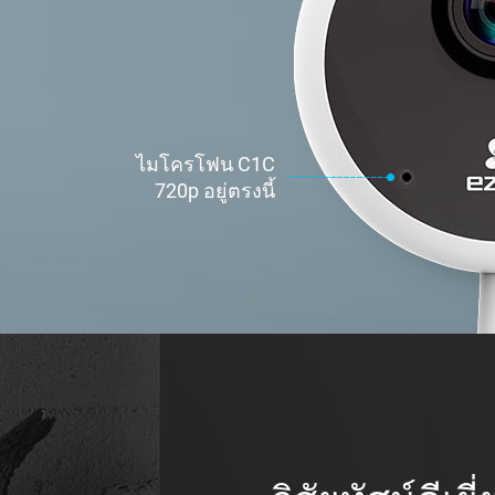
ไมโครโฟน C1C
720p อยู่ตรงนี้