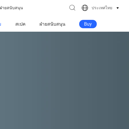
ประเทศไทย
ฝ่ายสนับสนุน
ม
สเปค
ฝ่ายสนับสนุน
Buy