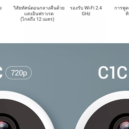
ง
วิสัยทัศน์ตอนกลางคืนด้วย
รองรับ Wi-Fi 2.4
การพูด
แสงอินฟราเรด
GHz
ท
(ไกลถึง 12 เมตร)