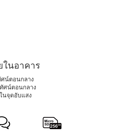
ภายในอาคาร
ทัศน์ตอนกลาง
ัยทัศน์ตอนกลาง
้ในจุดอับแสง