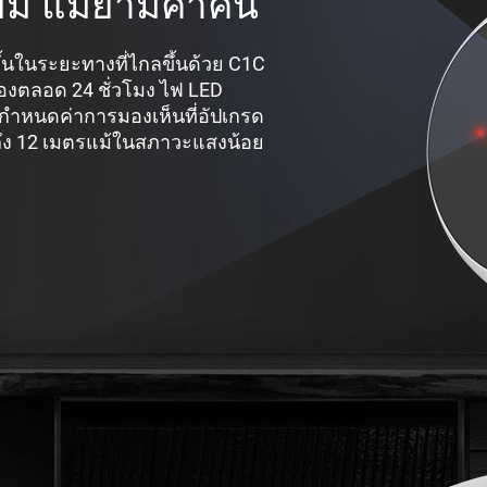
ี่ยม แม้ยามค่ำคืน
้นในระยะทางที่ไกลขึ้นด้วย C1C
งตลอด 24 ชั่วโมง ไฟ LED
รกำหนดค่าการมองเห็นที่อัปเกรด
ถึง 12 เมตรแม้ในสภาวะแสงน้อย