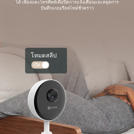
ได้ เพียงแตะโทรศัพท์เพื่อปิดการแจ้งเตือนและหยุดการ
บันทึกแบบเรียลไทม์ชั่วคราว
โหมดสลีป
เปิด