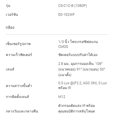
รุ่น
CS-C1C-B (1080P)
เวอร์ชัน
E0-1E2WF
กล้อง
1/3 นิ้ว โพรเกรสซิฟสแกน
เซ็นเซอร์รูปภาพ
CMOS
ความเร็วชัตเตอร์
ชัตเตอร์แบบปรับค่าได้เอง
2.8 มม., มุมการมองเห็น: 108°
เลนส์
(แนวทแยง) 91° (แนวนอน) 50°
(แนวตั้ง)
0.5 Lux @(F2.2, AGC ON), 0 Lux
ความสว่างขั้นต่ำ
พร้อม IR
การติดตั้งเลนส์
M12
ตัวกรองตัดแสง IR พร้อม
กลางวันและกลางคืน
คุณสมบัติการสลับโหมด