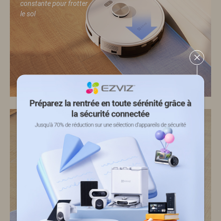
constante pour frotter
le sol
300 ml
Réservoir d'eau propre
intégré pour ajuster le
niveau d'eau