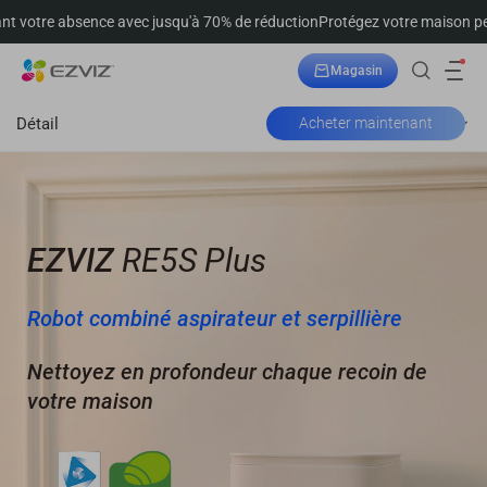
nce avec jusqu'à 70% de réduction
Protégez votre maison pendant votre 
Magasin
Suivre la commande
Détail
Acheter maintenant
EZVIZ
RE5S Plus
Robot combiné aspirateur et serpillière
Nettoyez en profondeur chaque recoin de
votre maison