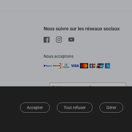
Nous suivre sur les réseaux sociaux
Nous acceptons
Inscrivez-vous pour recevoir les
dernières nouvelles
Accepter
Tout refuser
Gérer
Pour plus d'informations sur la manière dont nous
traitons vos données à des fins de communication
marketing,
consultez notre politique de confidentialité.