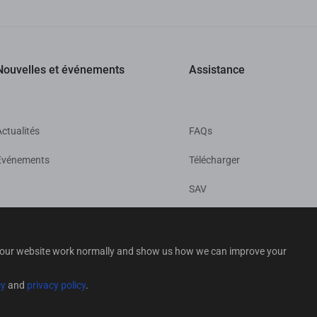
Nouvelles et événements
Assistance
Actualités
FAQs
Événements
Télécharger
SAV
lp our website work normally and show us how we can improve your
cy
and
privacy policy
.