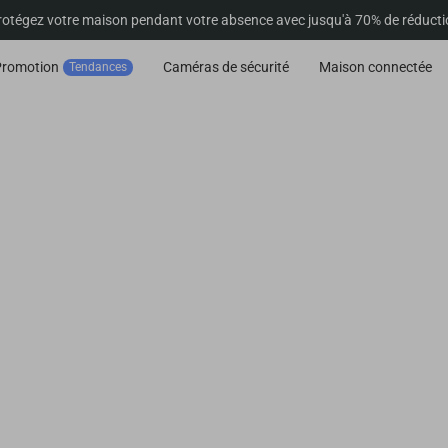
rotégez votre maison pendant votre absence avec jusqu'à 70% de réducti
Promotion
Caméras de sécurité
Maison connectée
Tendances