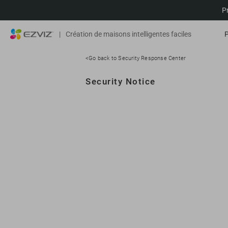
P
|
Création de maisons intelligentes faciles
<Go back to Security Response Center
Security Notice