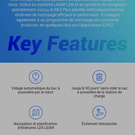
mois. Grâce au système LiDAR LDS et au système de navigation
spécialement conçu, le RE4 Plus planifie méticuleusement un
itinéraire de nettoyage efficace et performant. Il s'adapte
également à un programme de nettoyage en constante
évolution, en quelques clics sur l'application EZVIZ.
Vidage automatique du bac à
Jusqu'à 90 jours¹ sans vider le sac
poussière par le robot
à poussière de la station de
charge
Navigation et planification
Évitement d’obstacles
d'itinéraires LDS LiDAR