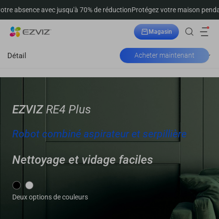
ec jusqu'à 70% de réduction
Protégez votre maison pendant votre absenc
Magasin
Suivre la commande
Détail
Acheter maintenant
EZVIZ
RE4 Plus
Robot combiné aspirateur et serpillière
Nettoyage et vidage faciles
Deux options de couleurs