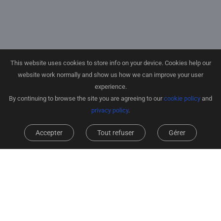
This website uses cookies to store info on your device. Cookies help our
website work normally and show us how we can improve your user
experience.
By continuing to browse the site you are agreeing to our
cookie policy
and
privacy policy
.
Accepter
Tout refuser
Gérer
Technologie de
Détection des tapis
détection des chutes
Franchissement
Évitement d’obstacles
d'obstacles