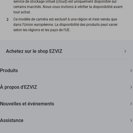
service de stockage virtuel (cloud) est uniquement disponible sur
certains marchés. Nous vous invitons à vérifier la disponibilité avant
tout achat.
Ce modèle de caméra est exclusif à une région et n'est vendu que
dans l'Union européenne. La disponibilité des produits peut varier
selon les régions et les pays de l'UE.
Achetez sur le shop EZVIZ
Livraison Rapide et Gratuite
Produits
2 ans de garantie
Caméras de sécurité
Garantie de Remboursement de 30 Jours
À propos d'EZVIZ
Maison intelligente
Assistance Clientèle à Vie
Contactez Nous
Nouvelles et événements
Devenir un Revendeur
Actualités
Assistance
Trust Center
Événements
FAQs