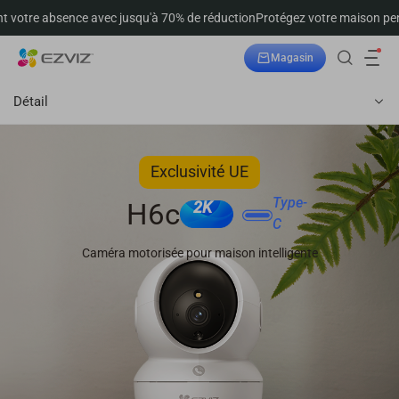
nce avec jusqu'à 70% de réduction
Protégez votre maison pendant votre 
Magasin
Suivre la commande
Détail
Exclusivité UE
Type-
H6c
2K
C
Caméra motorisée pour maison intelligente