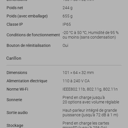
Poids net
244 g
Poids (avec emballage)
655 g
Classe IP
IP65
-20 °C à 50 °C, Humidité de 95 %
Conditions de fonctionnement
ou moins (sans condensation)
Bouton de réinitialisation
Oui
Carillon
Dimensions
101 × 64 × 32 mm
Alimentation électrique
110 à 240 V CA
Norme Wi-Fi
IEEE802.11b, 802.11g, 802.11n
Prend en charge jusqu’à
Sonnerie
20 options avec volume réglable
Haut-parleur intégré de grande
Sortie audio
puissance (jusqu’à 72 dB à 1 m)
Prend en charge les cartes
Stockage
microSD (jusqu’à 256 Go)