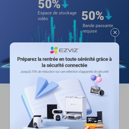
Espace de stockage
vidéo
Bande passante
requise
Options de stockage sûres et
flexibles
Vous pouvez insérer une carte microSD dans le
carillon intérieur pour sauvegarder vos
enregistrements localement, sans vous soucier