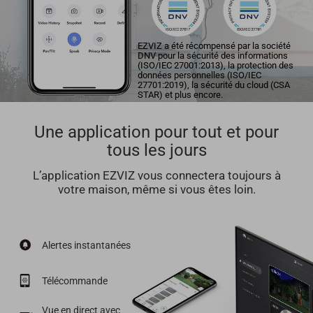
EZVIZ a été récompensé par la société
DNV pour la sécurité des informations
(ISO/IEC 27001:2013), la protection des
données personnelles (ISO/IEC
27701:2019), la sécurité du cloud (CSA
STAR) et plus encore.
Une application pour tout et pour
tous les jours
L’application EZVIZ vous connectera toujours à
votre maison, même si vous êtes loin.
Alertes instantanées
Télécommande
Vue en direct avec