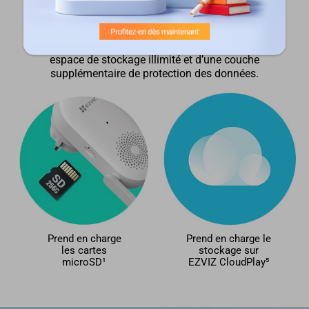
d’une quelconque perte de données, même si la
sonnette est endommagée ou perdue. Vous
pouvez également vous abonner au
service CloudPlay d’EZVIZ pour bénéficier d’un
espace de stockage illimité et d’une couche
supplémentaire de protection des données.
Prend en charge
Prend en charge le
les cartes
stockage sur
microSD¹
EZVIZ CloudPlay⁵