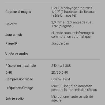
CMOS à balayage progressif
Capteur d’images
1/2,7" (à haute sensibilité sous
faible luminosité)
2,0 mm à F2.0, angle de vue :
Objectif
176° (diagonal)
Filtre de coupure infrarouge à
Jour et nuit
commutation automatique
Plage IR
Jusqu’à 5 m
Vidéo et audio
Résolution maximale
2 544 x 1 888
DNR
2D/3D DNR
Compression vidéo
H.265/H.264
Max : 15 ips ; auto-adaptatif
Fréquence d’image
pendant la transmission réseau
Microphone haute sensibilité
Entrée audio
intégré