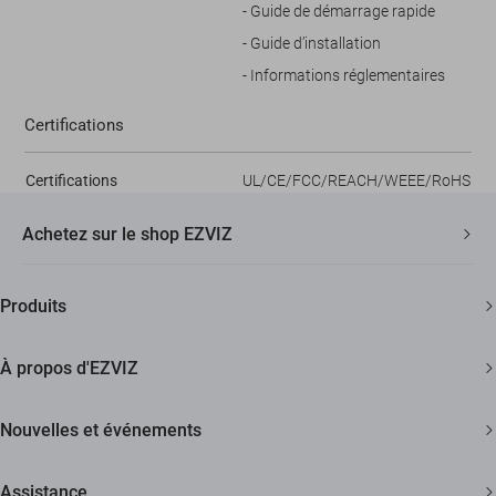
- Guide de démarrage rapide
- Guide d’installation
- Informations réglementaires
Certifications
Certifications
UL/CE/FCC/REACH/WEEE/RoHS
Achetez sur le shop EZVIZ
Livraison Rapide et Gratuite
Produits
2 ans de garantie
Caméras de sécurité
Garantie de Remboursement de 30 Jours
À propos d'EZVIZ
Maison intelligente
Assistance Clientèle à Vie
Contactez Nous
Nouvelles et événements
Devenir un Revendeur
Actualités
Assistance