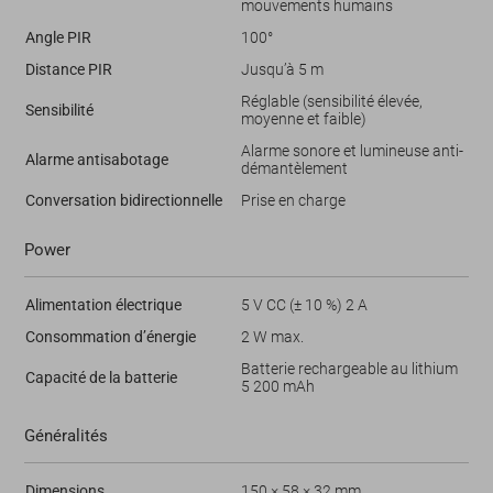
mouvements humains
Angle PIR
100°
Distance PIR
Jusqu’à 5 m
Réglable (sensibilité élevée,
Sensibilité
moyenne et faible)
Alarme sonore et lumineuse anti-
Alarme antisabotage
démantèlement
Conversation bidirectionnelle
Prise en charge
Power
Alimentation électrique
5 V CC (± 10 %) 2 A
Consommation d’énergie
2 W max.
Batterie rechargeable au lithium
Capacité de la batterie
5 200 mAh
Généralités
Dimensions
150 × 58 × 32 mm