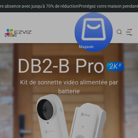
c jusqu'à 70% de réduction
Protégez votre maison pendant votre absence
Suivre la commande
Détail
Magasin
DB2-B Pro
2K⁺
Kit de sonnette vidéo alimentée par
batterie