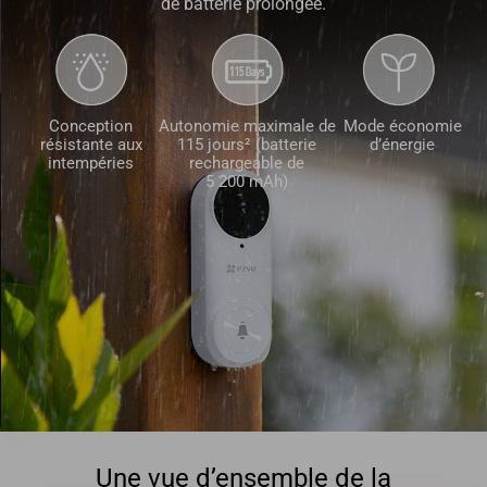
de batterie prolongée.
Conception
Autonomie maximale de
Mode économie
résistante aux
115 jours² (batterie
d’énergie
intempéries
rechargeable de
5 200 mAh)
Une vue d’ensemble de la