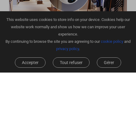
This website uses cookies to store info on your device. Cookies help our
website work normally and show us how we can improve your user
experience.
By continuing to browse the site you are agreeing to our
cookie policy
and
Vue inférieure de l'objectif
privacy policy
.
Accepter
Tout refuser
Gérer
Un duo intelligent pour détecter, verrouiller et
suivre
La C60p Double Objectif Mix est plus susceptible de capturer une
activité humaine grâce à sa vue large et étendue. Lorsqu'un
membre de votre famille entre dans la zone de détection, il
déclenche un panoramique horizontal de la C60p Double Objectif
Mix pour suivre la personne détectée, fournissant ainsi
beaucoup plus de séquences qu'un objectif fixe.