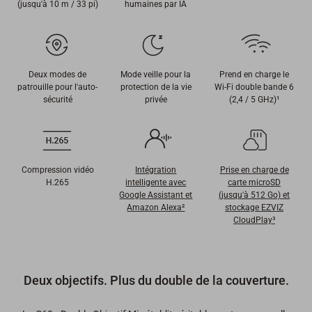
(jusqu'à 10 m / 33 pi)
humaines par IA
Deux modes de
Mode veille pour la
Prend en charge le
patrouille pour l'auto-
protection de la vie
Wi-Fi double bande 6
sécurité
privée
(2,4 / 5 GHz)¹
Compression vidéo
Intégration
Prise en charge de
H.265
intelligente avec
carte microSD
Google Assistant et
(jusqu'à 512 Go) et
Amazon Alexa²
stockage EZVIZ
CloudPlay³
Deux objectifs. Plus du double de la couverture.