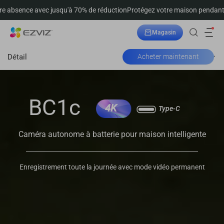
ce avec jusqu'à 70% de réduction
Protégez votre maison pendant votre a
Magasin
Suivre la commande
Détail
Acheter maintenant
BC1c
4K
Type-C
Caméra autonome à batterie pour maison intelligente
Enregistrement toute la journée avec mode vidéo permanent