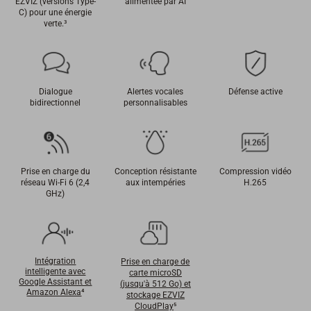
EZVIZ (versions Type-
alimentée par AI
C) pour une énergie
verte.
³
Dialogue
Alertes vocales
Défense active
bidirectionnel
personnalisables
Prise en charge du
Conception résistante
Compression vidéo
réseau Wi-Fi 6 (2,4
aux intempéries
H.265
GHz)
Intégration
Prise en charge de
intelligente avec
carte microSD
Google Assistant et
(jusqu'à 512 Go) et
Amazon Alexa
⁴
stockage EZVIZ
CloudPlay
⁵