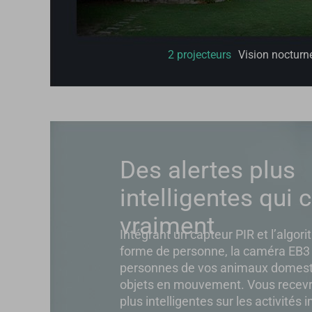
2 projecteurs
Vision nocturn
Des alertes plus
intelligentes qui
vraiment
Intégrant un capteur PIR et l’algor
forme de personne, la caméra EB3 
personnes de vos animaux domesti
objets en mouvement. Vous recevre
plus intelligentes sur les activités