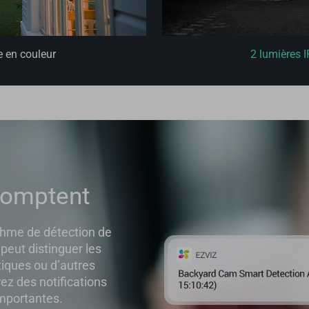
e en couleur
2 lumières I
 comptent
ithme de détection de
peut distinguer les
ques ou d’autres
z des notifications
 importantes.