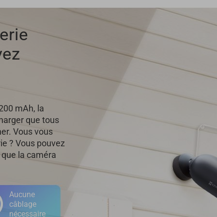
erie
vez
 200 mAh, la
harger que tous
ner. Vous vous
rie ? Vous pouvez
 que la caméra
Aucune
câblage
nécessaire