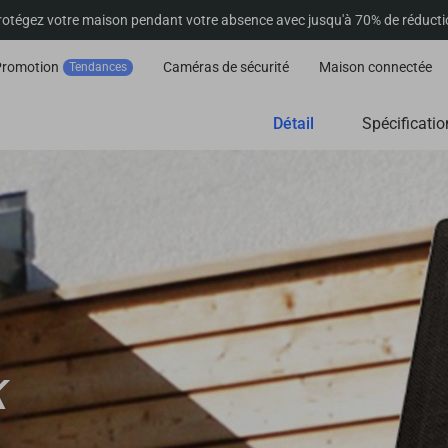
rotégez votre maison pendant votre absence avec jusqu'à 70% de réducti
Promotion
Caméras de sécurité
Maison connectée
Tendances
Détail
Spécificatio
K