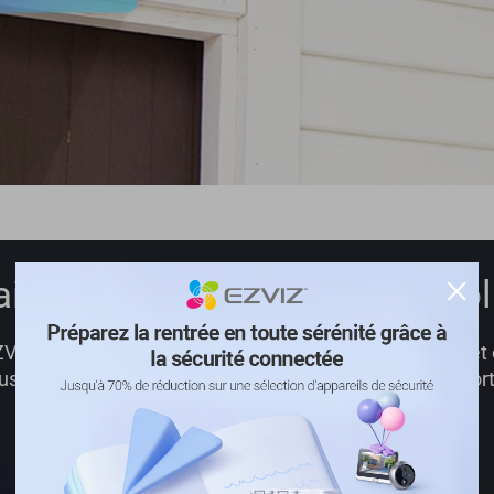
ails étonnants avec une résol
IZ est dotée d’une résolution 2K ultra nette qui permet 
 vous permet de ne jamais manquer un seul moment import