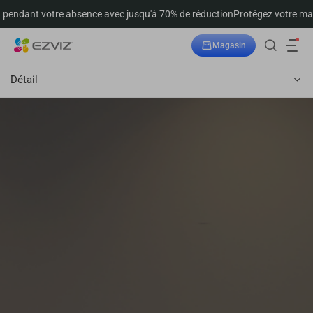
dant votre absence avec jusqu'à 70% de réduction
Protégez votre maison
Magasin
Suivre la commande
Détail