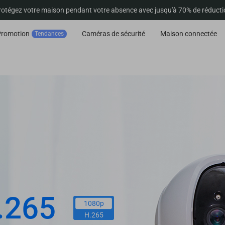
rotégez votre maison pendant votre absence avec jusqu'à 70% de réducti
Promotion
Caméras de sécurité
Maison connectée
Tendances
.265
1080p
H.265