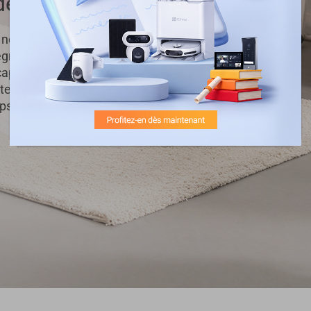
étectés.
notifications
égrant de
 capacité de
ecte et suit le
s réel.