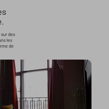
es
e.
 sur des
ans les
forme de