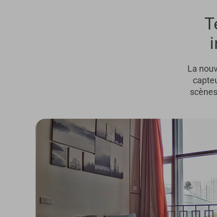
T
i
La nouv
capteu
scènes 