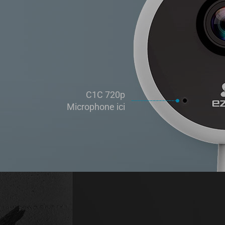
C1C 720p
Microphone ici