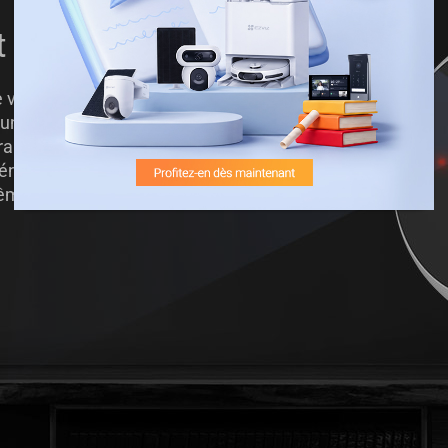
t comme de jour
 vision de nuit à des distances accrues
 une protection constante de votre
rarouge de pointe et une configuration
énéficiez d’une vue nette jusqu’à
ême dans le noir complet.