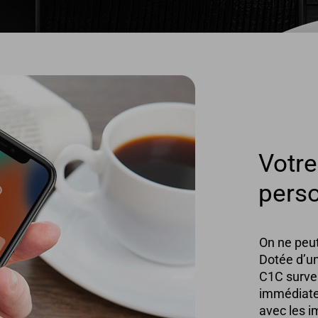
Votre
pers
On ne peut
Dotée d’un
C1C survei
immédiatem
avec les i