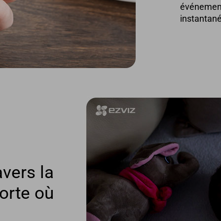
événement 
instantané
avers la
orte où