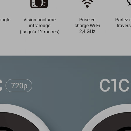
angle
Vision nocturne
Prise en
Parlez 
infrarouge
charge Wi-Fi
traver
2,4 GHz
(jusqu’à 12 mètres)