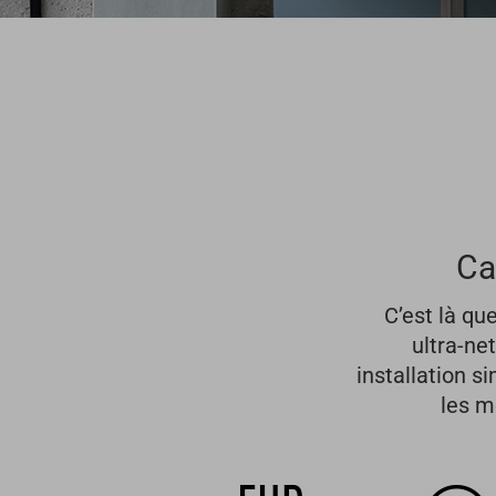
Ca
C’est là qu
ultra-ne
installation s
les m