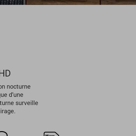
 HD
ion nocturne
que d’une
turne surveille
irage.