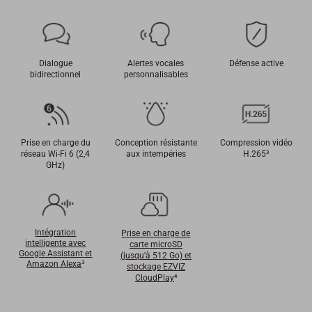
Dialogue
Alertes vocales
Défense active
bidirectionnel
personnalisables
Prise en charge du
Conception résistante
Compression vidéo
réseau Wi-Fi 6 (2,4
aux intempéries
H.265
³
GHz)
Intégration
Prise en charge de
intelligente avec
carte microSD
Google Assistant et
(jusqu'à 512 Go) et
Amazon Alexa
³
stockage EZVIZ
CloudPlay
⁴