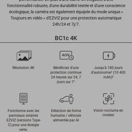
fonctionnalité robuste, d'une durabilité testée et d'une conscience
écologique, la caméra est également équipée du mode unique «
Toujours en vidéo » d'EZVIZ pour une protection automatique
24h/24 et 7j/7.
BC1c 4K
Résolution 4K
Bénéficiez d'une
Jusqu'à 180 jours
protection continue
d'autonomie¹ (10 400
24 heures sur 24, 7
mAh)²
jours sur 7¹
Vision nocturne en
Fonctionne avec les
Détection de forme
couleur
panneaux solaires
humaine / véhicule
EZVIZ (versions Type-
alimentée par AI
C) pour une énergie
verte.