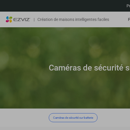
P
|
Création de maisons intelligentes faciles
Caméras de sécurité su
Caméras de sécurité sur batterie