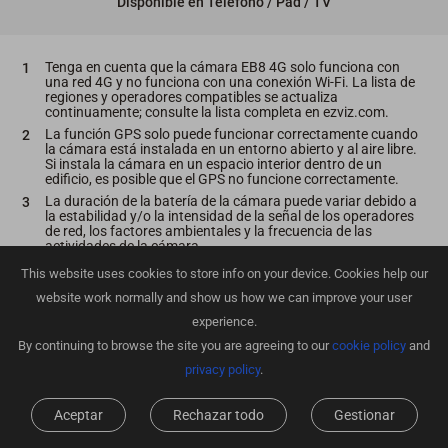
Disponible en Teléfono / Pad / TV
Tenga en cuenta que la cámara EB8 4G solo funciona con
una red 4G y no funciona con una conexión Wi-Fi. La lista de
regiones y operadores compatibles se actualiza
continuamente; consulte la lista completa en ezviz.com.
La función GPS solo puede funcionar correctamente cuando
la cámara está instalada en un entorno abierto y al aire libre.
Si instala la cámara en un espacio interior dentro de un
edificio, es posible que el GPS no funcione correctamente.
La duración de la batería de la cámara puede variar debido a
la estabilidad y/o la intensidad de la señal de los operadores
de red, los factores ambientales y la frecuencia de las
actividades de la cámara.
El panel solar no está incluido en el kit. Actualmente el EZVIZ
This website uses cookies to store info on your device. Cookies help our
EB8 4G soporta la conexión con paneles solares específicos
de EZVIZ con puertos de carga tipo C. Compruebe la
website work normally and show us how we can improve your user
compatibilidad antes de realizar la compra.
experience.
Las tarjetas de almacenamiento local deben adquirirse por
By continuing to browse the site you are agreeing to our
cookie policy
and
separado. El servicio de almacenamiento en la nube solo está
disponible en determinados mercados. Por favor, verifique la
privacy policy
.
disponibilidad antes de realizar cualquier compra.
La luz del foco no parpadeará cuando esté activado el modo
Aceptar
Rechazar todo
Gestionar
Visión Nocturna a Color.
Datos de los resultados de las pruebas del laboratorio EZVIZ