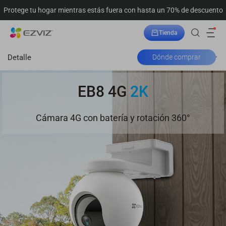
Protege tu hogar mientras estás fuera con hasta un 70% de descuento
Tienda
Seguimiento del pedido
Detalle
Dónde comprar
EB8 4G
2K
Cámara 4G con batería y rotación 360°