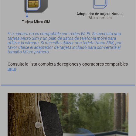
Adaptador de tarjeta Nano a
Micro incluido
Tarjeta Micro SIM
*La cámara no es compatible con redes Wi-Fi. Se necesita una
tarjeta Micro Sim y un plan de datos de telefonía móvil para
utilizar la cámara. Si necesita utilizar una tarjeta Nano SIM, por
favor utilice el adaptador de tarjeta incluido para convertirla al
tamaño Micro primero.
Consulte la lista completa de regiones y operadores compatibles
aquí
.