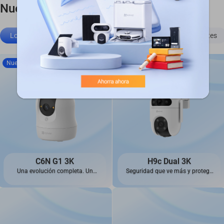
Nuestras mejores selecciones
Los más vendidos
Cámaras 4G
Cerraduras inteligentes
Nuevo
C6N G1 3K
H9c Dual 3K
Una evolución completa. Un
Seguridad que ve más y protege
aspecto totalmente nuevo.
mejor