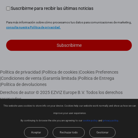
Suscribirme para recibir las últimas noticias
Para más información sobre cómo procesamos tus datos para comunicaciones de marketing,
consulta nuestra Política de privacidad.
Subscribirme
Política de privacidad
|
Política de cookies
|
Cookies Preferences
|
Condiciones de venta
|
Garantía limitada
|
Política de Entrega
|
Política de devoluciones
Derechos de autor © 2025 EZVIZ Europe B.V. Todos los derechos
reservados
This website uses cookies to store info on your device. Cookies help our website work normally and show us how we can
improve your user experience.
España-español
By continuing to browse the site you are agreeing to our
cookie policy
and
privacy policy
.
Aceptar
Rechazar todo
Gestionar