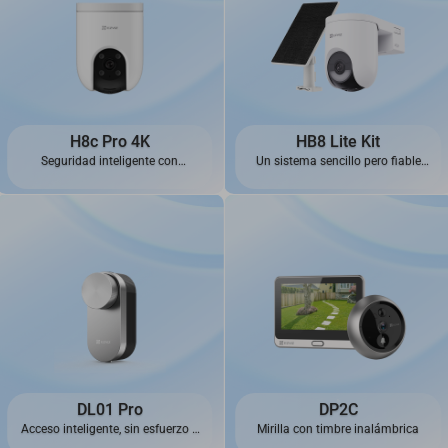
H8c Pro 4K
HB8 Lite Kit
Seguridad inteligente con
Un sistema sencillo pero fiable
resolución 4K de alta precisión
que siempre está listo
DL01 Pro
DP2C
Acceso inteligente, sin esfuerzo y
Mirilla con timbre inalámbrica
con un toque de elegancia