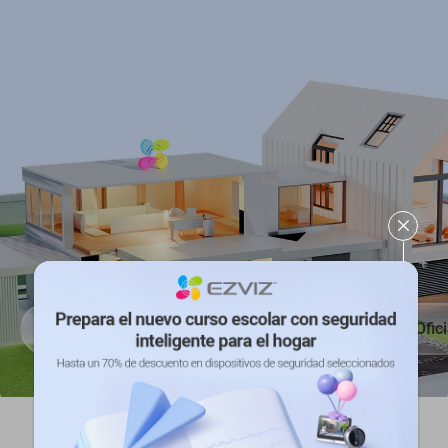
Sala de
Hogar
Cocina
Ofic
estar