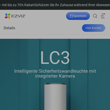
att
Schützen Sie Ihr Zuhause während Ihrer Abwesenheit – mit bis zu 70%
Speichern
Bestellung verfolgen
Details
Hier Kaufen
LC3
Intelligente Sicherheitswandleuchte mit
integrierter Kamera