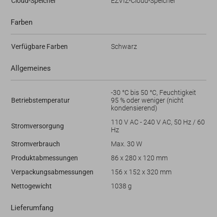
Cloud-Speicher
EZVIZ-Cloud-Speicher
Farben
Verfügbare Farben
Schwarz
Allgemeines
-30 °C bis 50 °C, Feuchtigkeit
Betriebstemperatur
95 % oder weniger (nicht
kondensierend)
110 V AC - 240 V AC, 50 Hz / 60
Stromversorgung
Hz
Stromverbrauch
Max. 30 W
Produktabmessungen
86 x 280 x 120 mm
Verpackungsabmessungen
156 x 152 x 320 mm
Nettogewicht
1038 g
Lieferumfang