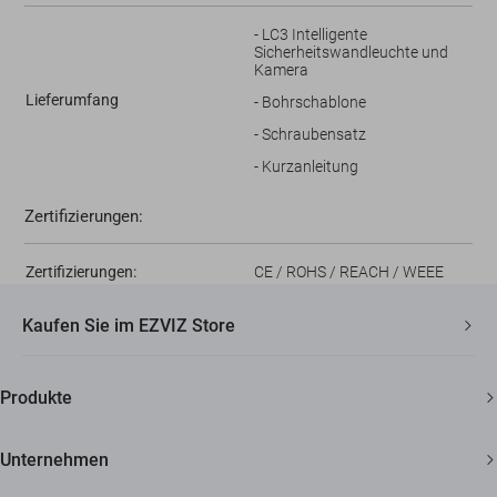
- LC3 Intelligente
Sicherheitswandleuchte und
Kamera
Lieferumfang
- Bohrschablone
- Schraubensatz
- Kurzanleitung
Zertifizierungen:
Zertifizierungen:
CE / ROHS / REACH / WEEE
Kaufen Sie im EZVIZ Store
Schneller, kostenloser Versand
Produkte
2 Jahre Garantie
Überwachungskamera
30 Tage Geld-zurück-Garantie
Unternehmen
Smart Home
Lebenslanger Kundensupport