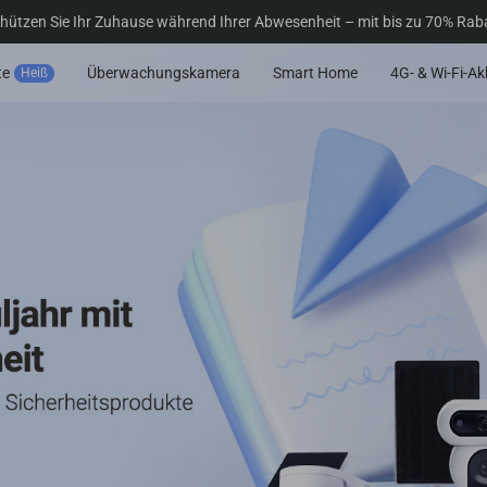
hützen Sie Ihr Zuhause während Ihrer Abwesenheit – mit bis zu 70% Rab
te
Überwachungskamera
Smart Home
4G- & Wi-Fi-A
Heiß