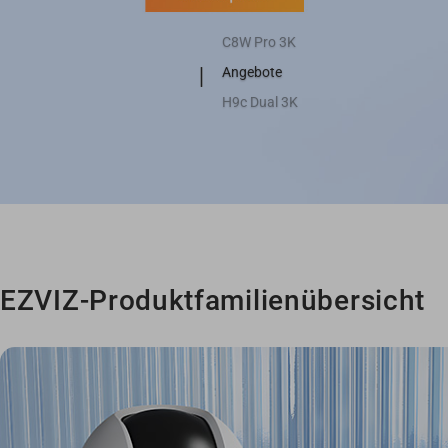
Angebote
H9c Dual 3K
HP7 pro
EZVIZ-Produktfamilienübersicht