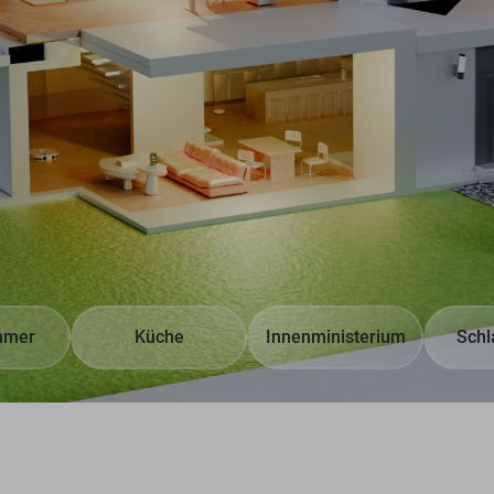
mmer
Küche
Innenministerium
Schl