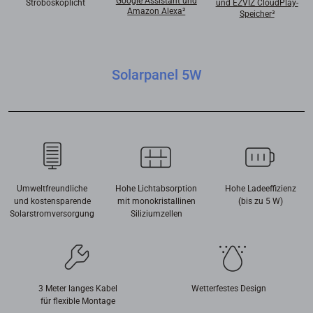
Google Assistant und
Stroboskoplicht
und EZVIZ CloudPlay-
Amazon Alexa²
Speicher³
Solarpanel 5W
Umweltfreundliche
Hohe Lichtabsorption
Hohe Ladeeffizienz
und kostensparende
mit monokristallinen
(bis zu 5 W)
Solarstromversorgung
Siliziumzellen
3 Meter langes Kabel
Wetterfestes Design
für flexible Montage