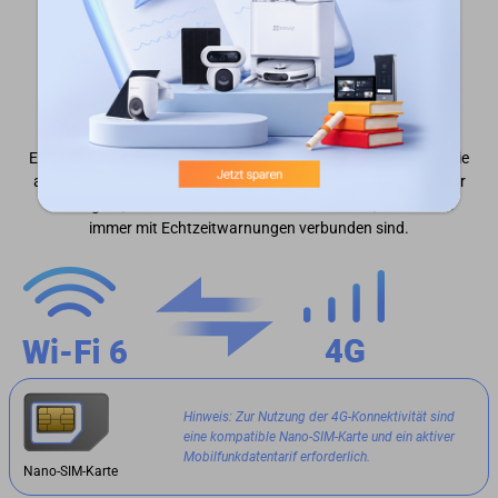
Eine Kamera, die in jedes Szenario passt
Egal, wohin das Leben Sie führt, mit dieser 4G-Kamera haben Sie
alles im Griff. Wenn das WLAN nur sporadisch funktioniert oder
offline geht, schaltet sie automatisch auf 4G um, sodass Sie
immer mit Echtzeitwarnungen verbunden sind.
Hinweis: Zur Nutzung der 4G-Konnektivität sind
eine kompatible Nano-SIM-Karte und ein aktiver
Mobilfunkdatentarif erforderlich.
Nano-SIM-Karte