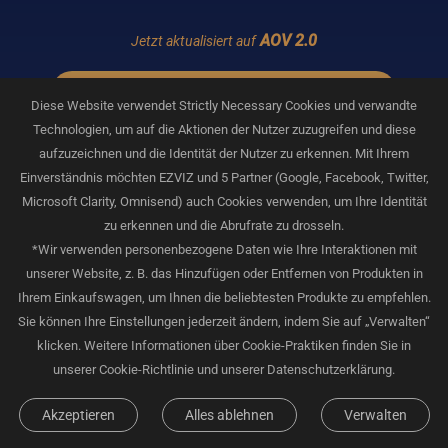
AOV 2.0
Jetzt aktualisiert auf
Klügerer Batterieverbrauch für ganztägige Aufnahmen
Diese Website verwendet Strictly Necessary Cookies und verwandte
Technologien, um auf die Aktionen der Nutzer zuzugreifen und diese
Bis zu einem ultrakurzen Zeitintervall von 1 Sekunde
aufzuzeichnen und die Identität der Nutzer zu erkennen. Mit Ihrem
Einverständnis möchten EZVIZ und 5 Partner (Google, Facebook, Twitter,
Microsoft Clarity, Omnisend) auch Cookies verwenden, um Ihre Identität
zu erkennen und die Abrufrate zu drosseln.
*Wir verwenden personenbezogene Daten wie Ihre Interaktionen mit
unserer Website, z. B. das Hinzufügen oder Entfernen von Produkten in
11:55 Mensch entdeckt
15:10 Mensch entdeckt
Ihrem Einkaufswagen, um Ihnen die beliebtesten Produkte zu empfehlen.
Sie können Ihre Einstellungen jederzeit ändern, indem Sie auf „Verwalten“
klicken. Weitere Informationen über Cookie-Praktiken finden Sie in
Periode der
Periode der
unserer Cookie-Richtlinie und unserer Datenschutzerklärung.
Bewegungsfreie Zeit
menschlichen
menschlichen
Vollständiges
Bewegung
Bewegung
Zeitraffervideo
Akzeptieren
Alles ablehnen
Verwalten
Video mit normaler
Video mit normaler
Geschwindigkeit
Geschwindigkeit