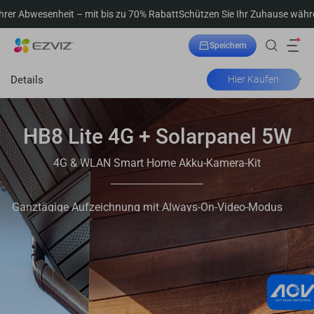
enheit – mit bis zu 70% Rabatt
Schützen Sie Ihr Zuhause während Ihrer A
Speichern
Bestellung verfolgen
Details
Hier Kaufen
HB8 Lite 4G + Solarpanel 5W
4G & WLAN Smart Home Akku-Kamera-Kit
Ganztägige Aufzeichnung mit Always-On-Video-Modus