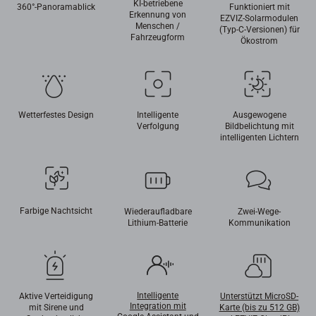
KI-betriebene
360°-Panoramablick
Funktioniert mit
Erkennung von
EZVIZ-Solarmodulen
Menschen /
(Typ-C-Versionen) für
Fahrzeugform
Ökostrom
Wetterfestes Design
Intelligente
Ausgewogene
Verfolgung
Bildbelichtung mit
intelligenten Lichtern
Farbige Nachtsicht
Wiederaufladbare
Zwei-Wege-
Lithium-Batterie
Kommunikation
Intelligente
Aktive Verteidigung
Unterstützt MicroSD-
Integration mit
mit Sirene und
Karte (bis zu 512 GB)