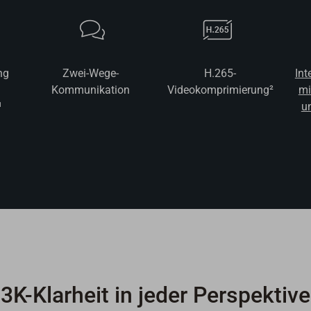
ng
Zwei-Wege-
H.265-
Int
Kommunikation
Videokomprimierung²
mi
¹
u
3K-Klarheit in jeder Perspektive