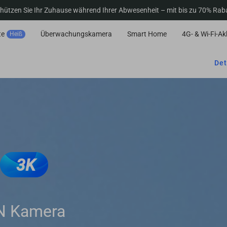
hützen Sie Ihr Zuhause während Ihrer Abwesenheit – mit bis zu 70% Rab
te
Überwachungskamera
Smart Home
4G- & Wi-Fi-A
Heiß
Det
3K
N Kamera