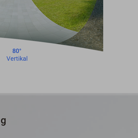
80°
Vertikal
ng