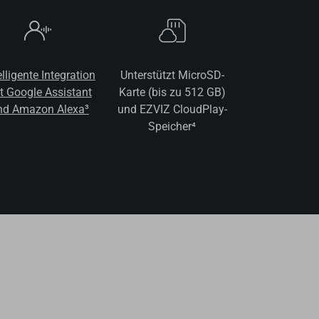
elligente Integration
Unterstützt MicroSD-
t Google Assistant
Karte (bis zu 512 GB)
nd Amazon Alexa³
und EZVIZ CloudPlay-
Speicher⁴