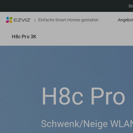
Sc
|
Einfache Smart Homes gestalten
Angebo
H8c Pro 3K
H8c Pro
Schwenk/Neige WLA