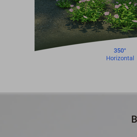
350°
Horizontal
B