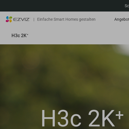
Sc
|
Einfache Smart Homes gestalten
Angebo
H3c 2K⁺
H3c 2K⁺