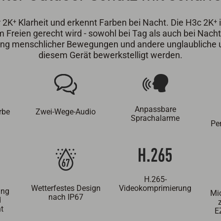
 2K⁺ Klarheit und erkennt Farben bei Nacht. Die H3c 2K⁺ is
m Freien gerecht wird - sowohl bei Tag als auch bei Nac
ung menschlicher Bewegungen und andere unglaubliche u
diesem Gerät bewerkstelligt werden.
Anpassbare
rbe
Zwei-Wege-Audio
Sprachalarme
Pe
H.265-
Wetterfestes Design
Videokomprimierung
ung
Mi
nach IP67
d
t
E