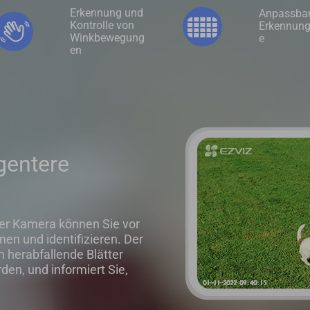
Erkennung und
Anpassba
Kontrolle von
Erkennun
Winkbewegung
e
en
gentere
der Kamera können Sie vor
n und identifizieren. Der
h herabfallende Blätter
den, und informiert Sie,