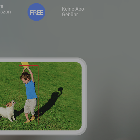
re
Keine Abo-
gszon
Gebühr