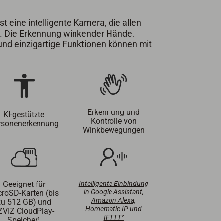
t eine intelligente Kamera, die allen
ht. Die Erkennung winkender Hände,
nd einzigartige Funktionen können mit
Erkennung und
KI-gestützte
Kontrolle von
rsonenerkennung
Winkbewegungen
Geeignet für
Intelligente Einbindung
in Google Assistant,
croSD-Karten (bis
Amazon Alexa,
zu 512 GB) und
Homematic IP und
ZVIZ CloudPlay-
IFTTT²
Speicher¹