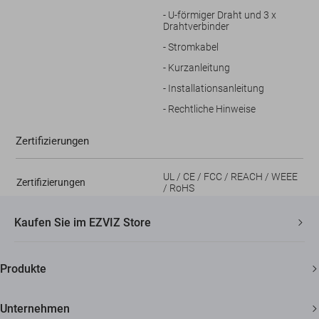
- U-förmiger Draht und 3 x
Drahtverbinder
- Stromkabel
- Kurzanleitung
- Installationsanleitung
- Rechtliche Hinweise
Zertifizierungen
UL / CE / FCC / REACH / WEEE
Zertifizierungen
/ RoHS
Kaufen Sie im EZVIZ Store
Schneller, kostenloser Versand
Produkte
2 Jahre Garantie
Überwachungskamera
30 Tage Geld-zurück-Garantie
Unternehmen