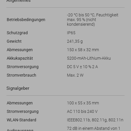
Allgemeines
-20 °C bis 50 °C, Feuchtigkeit
Betriebsbedingungen
max. 95 % (nicht
kondensierend)
Schutzgrad
IP65
Gewicht
241,35 g
Abmessungen
150 x 58 x 32 mm
Akkukapazität
5200-mAh-Lithium-Akku
Stromversorgung
DC 5 V ± 10 % 2 A
Stromverbrauch
Max. 2 W
Signalgeber
Abmessungen
100 x 55 x 35 mm
Stromversorgung
AC 110 bis 240 V
WLAN-Standard
IEEE802.11b, 802.11g, 802.11n
72 dB in einem Abstand von 1
Audioausgang