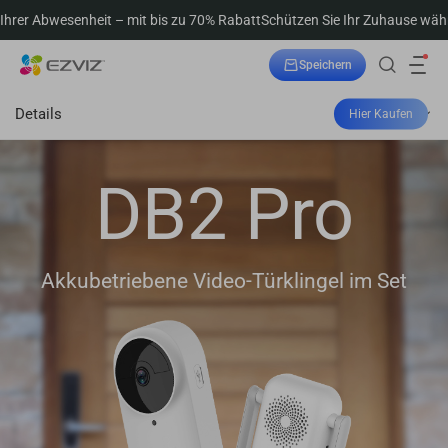
it – mit bis zu 70% Rabatt
Schützen Sie Ihr Zuhause während Ihrer Abwe
Speichern
Bestellung verfolgen
Details
Hier Kaufen
DB2 Pro
Akkubetriebene Video-Türklingel im Set