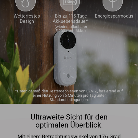
Wetterfestes
Bis zu 115 Tage
Energiesparmodus
Design
Akkuebensdauer*
(wiederaufladbarer
5.200-mAh-Akku)
*Daten gemäß den Testergebnissen von EZVIZ, basierend auf
einer Nutzung von 5 Minuten pro Tag unter
Standardbedingungen.
Ultraweite Sicht für den
optimalen Überblick.
Mit einem Betrachtungswinkel von 176 Grad