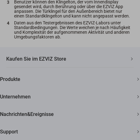
Benutzer können den Klingelton, der vom Innendisplay
gesendet wird, durch Berührung oder über die EZVIZ App
anpassen. Die Türklingel für den Außenbereich bietet nur
einen Standardklingelton und kann nicht angepasst werden.
Daten aus den Testergebnissen des EZVIZ-Labors unter
Standardbedingungen. Die Werte weichen je nach Häufigkeit
und Komplexität der aufgenommenen Aktivität und anderen
Umgebungsfaktoren ab.
Kaufen Sie im EZVIZ Store
Schneller, kostenloser Versand
Produkte
2 Jahre Garantie
Überwachungskamera
30 Tage Geld-zurück-Garantie
Unternehmen
Smart Home
Lebenslanger Kundensupport
Über EZVIZ
Nachrichten&Ereignisse
Kontakt
Newsroom
Support
Bezugsquellen
Veranstaltungen