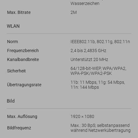
Wasserzeichen
Max. Bitrate
2M
WLAN
Norm
IEEE802.11b, 802.11g, 802.11n
Frequenzbereich
2,4 bis 2,4835 GHz
Kanalbandbreite
Unterstützt 20 MHz
64/128-bit-WEP, WPA/WPA2,
Sicherheit
WPA-PSK/WPA2-PSK
11b: 11 Mbps, 11g: 54 Mbps,
Übertragungsrate
11n: 144 Mbps
Bild
Max. Auflösung
1920 × 1080
Max.: 30 BpS; selbstanpassend
Bildfrequenz
während Netzwerkübertragung