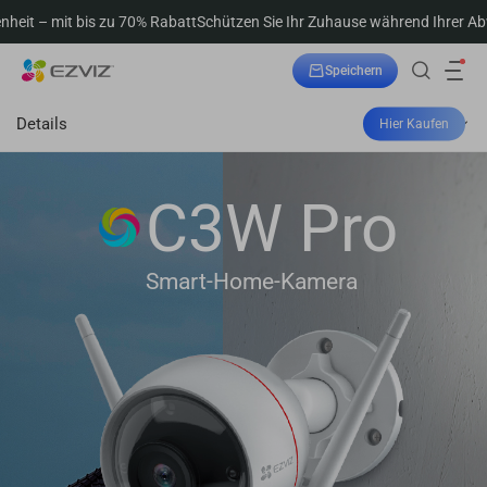
 70% Rabatt
Schützen Sie Ihr Zuhause während Ihrer Abwesenheit – mit bi
Speichern
Bestellung verfolgen
Details
Hier Kaufen
C3W Pro
Smart-Home-Kamera