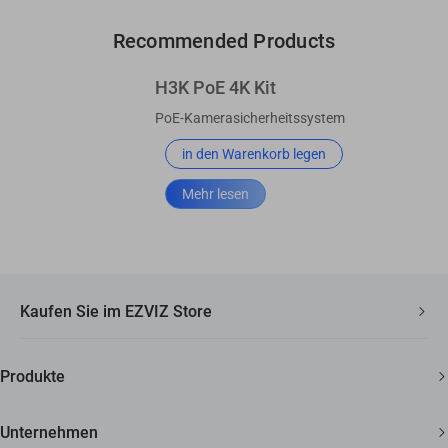
Recommended Products
H3K PoE 4K Kit
PoE-Kamerasicherheitssystem
in den Warenkorb legen
Mehr lesen
Kaufen Sie im EZVIZ Store
Schneller, kostenloser Versand
Produkte
2 Jahre Garantie
Überwachungskamera
30 Tage Geld-zurück-Garantie
Unternehmen