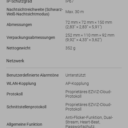
IP-Schutzgrad
IP67
Nachtsichtreichweite (Schwarz-
Max. 30 m
Weiß-Nachtsichtmodus)
72 mm × 72 mm × 150 mm
Abmessungen
(2,83" × 2,83" × 5,91")
252 mm × 110 mm × 92 mm
Verpackungsabmessungen
(9,92” × 4,33” × 3,62”)
Nettogewicht
352 g
Netzwerk
Benutzerdefinierte Alarmtöne
Unterstützt
WLAN-Kopplung
AP-Kopplung
Proprietäres EZVIZ-Cloud-
Protokoll
Protokoll
Proprietäres EZVIZ-Cloud-
Schnittstellenprotokoll
Protokoll
Anti-Flicker-Funktion, Dual-
Stream, Heart-Beat,
Allgemeine Funktion
Passwortschutz,