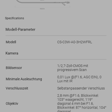
Specifications
Modell-Parameter
Modell
CS-C3W-A0-3H2WFRL
Kamera
1/2,7-Zoll-CMOS mit
Bildsensor
progressivem Scan
0,01 Lux @(F1.6, AGC EIN), 0
Minimale Ausleuchtung
Lux mit IR
Verschlusszeit
Selbstanpassender Verschluss
2,8 mm @F1.6, Blickwinkel:
103° waagerecht, 119°
Objektiv
diagonal 4 mm bei F1.6,
Blickwinkel: 87° horizontal, 104°
diagonal