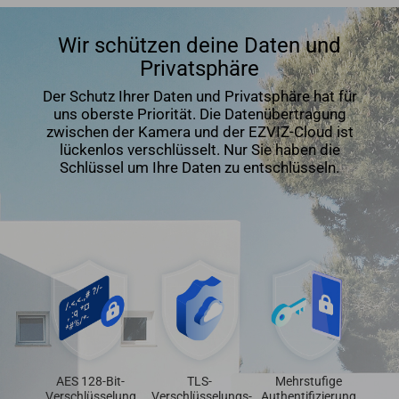
Wir schützen deine Daten und
Privatsphäre
Der Schutz Ihrer Daten und Privatsphäre hat für
uns oberste Priorität. Die Datenübertragung
zwischen der Kamera und der EZVIZ-Cloud ist
lückenlos verschlüsselt. Nur Sie haben die
Schlüssel um Ihre Daten zu entschlüsseln.
AES 128-Bit-
TLS-
Mehrstufige
Verschlüsselung
Verschlüsselungs-
Authentifizierung