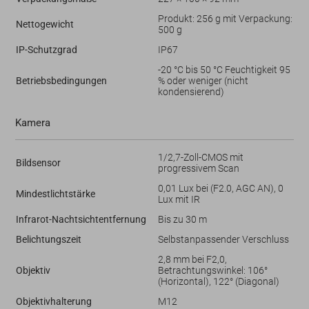
Produkt: 256 g mit Verpackung:
Nettogewicht
500 g
IP-Schutzgrad
IP67
-20 °C bis 50 °C Feuchtigkeit 95
Betriebsbedingungen
% oder weniger (nicht
kondensierend)
Kamera
1/2,7-Zoll-CMOS mit
Bildsensor
progressivem Scan
0,01 Lux bei (F2.0, AGC AN), 0
Mindestlichtstärke
Lux mit IR
Infrarot-Nachtsichtentfernung
Bis zu 30 m
Belichtungszeit
Selbstanpassender Verschluss
2,8 mm bei F2,0,
Objektiv
Betrachtungswinkel: 106°
(Horizontal), 122° (Diagonal)
Objektivhalterung
M12