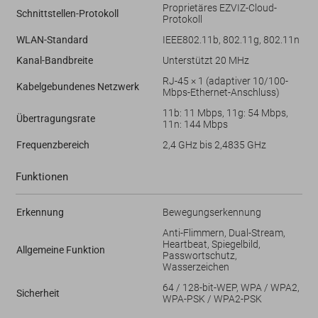
Proprietäres EZVIZ-Cloud-
Schnittstellen-Protokoll
Protokoll
WLAN-Standard
IEEE802.11b, 802.11g, 802.11n
Kanal-Bandbreite
Unterstützt 20 MHz
RJ-45 × 1 (adaptiver 10/100-
Kabelgebundenes Netzwerk
Mbps-Ethernet-Anschluss)
11b: 11 Mbps, 11g: 54 Mbps,
Übertragungsrate
11n: 144 Mbps
Frequenzbereich
2,4 GHz bis 2,4835 GHz
Funktionen
Erkennung
Bewegungserkennung
Anti-Flimmern, Dual-Stream,
Heartbeat, Spiegelbild,
Allgemeine Funktion
Passwortschutz,
Wasserzeichen
64 / 128-bit-WEP, WPA / WPA2,
Sicherheit
WPA-PSK / WPA2-PSK