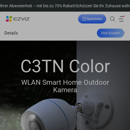
t – mit bis zu 70% Rabatt
Schützen Sie Ihr Zuhause während Ihrer Abwes
Speichern
Bestellung verfolgen
Details
Hier Kaufen
C3TN Color
WLAN Smart Home Outdoor
Kamera