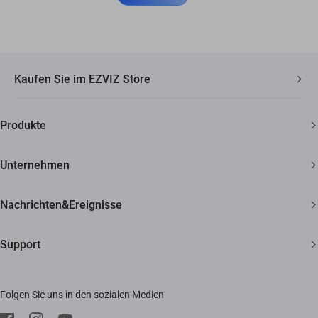
Kaufen Sie im EZVIZ Store
Schneller, kostenloser Versand
Produkte
2 Jahre Garantie
Überwachungskamera
30 Tage Geld-zurück-Garantie
Unternehmen
Smart Home
Lebenslanger Kundensupport
Über EZVIZ
Nachrichten&Ereignisse
Kontakt
Newsroom
Support
Bezugsquellen
Veranstaltungen
FAQ
Impressum
Folgen Sie uns in den sozialen Medien
Herunterladen
Trust Center