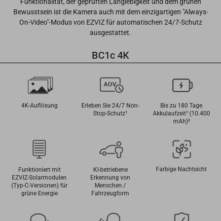
Funktionalität, der geprüften Langlebigkeit und dem grünen
Bewusstsein ist die Kamera auch mit dem einzigartigen "Always-
On-Video"-Modus von EZVIZ für automatischen 24/7-Schutz
ausgestattet.
BC1c 4K
4K-Auflösung
Erleben Sie 24/7 Non-
Bis zu 180 Tage
Stop-Schutz¹
Akkulaufzeit¹ (10.400
mAh)²
Farbige Nachtsicht
Funktioniert mit
KI-betriebene
EZVIZ-Solarmodulen
Erkennung von
(Typ-C-Versionen) für
Menschen /
grüne Energie
Fahrzeugform