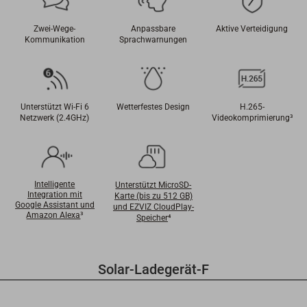
Zwei-Wege-
Anpassbare
Aktive Verteidigung
Kommunikation
Sprachwarnungen
Unterstützt Wi-Fi 6
Wetterfestes Design
H.265-
Netzwerk (2.4GHz)
Videokomprimierung
³
Intelligente
Unterstützt MicroSD-
Integration mit
Karte (bis zu 512 GB)
Google Assistant und
und EZVIZ CloudPlay-
Amazon Alexa
³
Speicher
⁴
Solar-Ladegerät-F