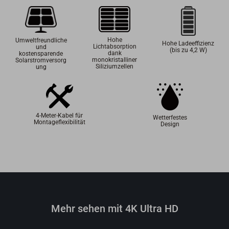
Hohe
Umweltfreundliche
Hohe Ladeeffizienz
Lichtabsorption
und
(bis zu 4,2 W)
dank
kostensparende
monokristalliner
Solarstromversorg
Siliziumzellen
ung
4-Meter-Kabel für
Wetterfestes
Montageflexibilität
Design
Mehr sehen mit 4K Ultra HD