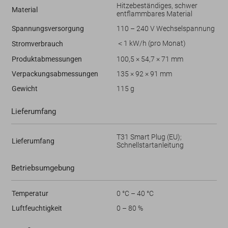
Hitzebeständiges, schwer
Material
entflammbares Material
Spannungsversorgung
110 – 240 V Wechselspannung
＜1 kW/h (pro Monat)
Stromverbrauch
Produktabmessungen
100,5 × 54,7 × 71 mm
Verpackungsabmessungen
135 × 92 × 91 mm
Gewicht
115 g
Lieferumfang
T31 Smart Plug (EU);
Lieferumfang
Schnellstartanleitung
Betriebsumgebung
Temperatur
0 °C – 40 °C
Luftfeuchtigkeit
0 – 80 %