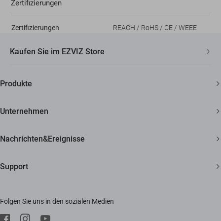
Zertifizierungen
Zertifizierungen
REACH / RoHS / CE / WEEE
Kaufen Sie im EZVIZ Store
Schneller, kostenloser Versand
Produkte
2 Jahre Garantie
Überwachungskamera
30 Tage Geld-zurück-Garantie
Unternehmen
Smart Home
Lebenslanger Kundensupport
Über EZVIZ
Nachrichten&Ereignisse
Kontakt
Newsroom
Support
Bezugsquellen
Veranstaltungen
FAQ
Impressum
Folgen Sie uns in den sozialen Medien
Herunterladen
Trust Center