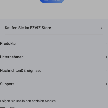
Kaufen Sie im EZVIZ Store
Schneller, kostenloser Versand
Produkte
2 Jahre Garantie
Überwachungskamera
30 Tage Geld-zurück-Garantie
Unternehmen
Smart Home
Lebenslanger Kundensupport
Über EZVIZ
Nachrichten&Ereignisse
Kontakt
Newsroom
Support
Bezugsquellen
Veranstaltungen
FAQ
Impressum
Folgen Sie uns in den sozialen Medien
Herunterladen
Trust Center