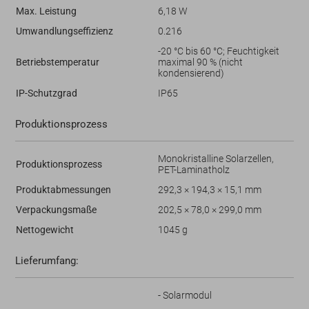
Max. Leistung
6,18 W
Umwandlungseffizienz
0.216
-20 °C bis 60 °C; Feuchtigkeit
Betriebstemperatur
maximal 90 % (nicht
kondensierend)
IP-Schutzgrad
IP65
Produktionsprozess
Monokristalline Solarzellen,
Produktionsprozess
PET-Laminatholz
Produktabmessungen
292,3 × 194,3 × 15,1 mm
Verpackungsmaße
202,5 × 78,0 × 299,0 mm
Nettogewicht
1045 g
Lieferumfang:
- Solarmodul