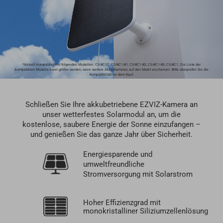
*Aktuell kompatibel mit folgenden Modellen: CS-BC1C, CS-BC1-B1, CS-BC1-B2, CS-BC1-B3, CS-BC1. Die Liste der
kompatiblen Modelle kann größer werden, wenn weitere Akku-Kameras auf den Markt erscheinen. Bitte überprüfen Sie die
Kompatibilität vor dem Kauf.
Schließen Sie Ihre akkubetriebene EZVIZ-Kamera an
unser wetterfestes Solarmodul an, um die
kostenlose, saubere Energie der Sonne einzufangen –
und genießen Sie das ganze Jahr über Sicherheit.
Energiesparende und
umweltfreundliche
Stromversorgung mit Solarstrom
Hoher Effizienzgrad mit
monokristalliner Siliziumzellenlösung