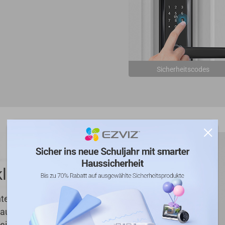
Sicherheitscodes
klingel
tegrierte
Lautstärke von bis zu
 eine hohe oder