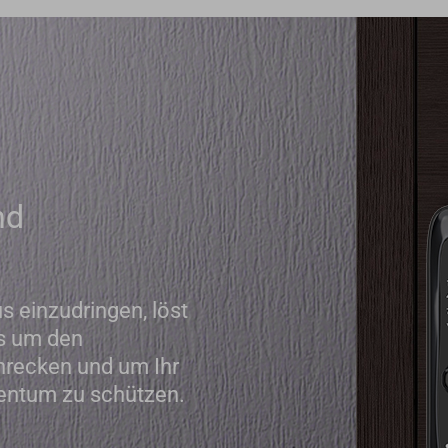
nd
s einzudringen, löst
us um den
chrecken und um Ihr
gentum zu schützen.