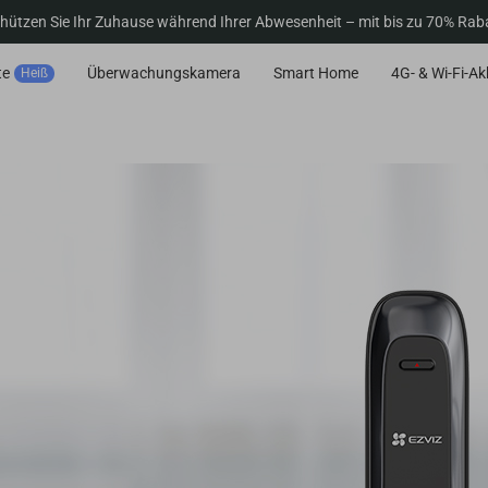
hützen Sie Ihr Zuhause während Ihrer Abwesenheit – mit bis zu 70% Rab
te
Überwachungskamera
Smart Home
4G- & Wi-Fi-A
Heiß