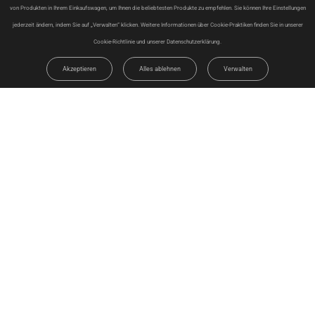
von Produkten in Ihrem Einkaufswagen, um Ihnen die beliebtesten Produkte zu empfehlen. Sie können Ihre Einstellungen
jederzeit ändern, indem Sie auf „Verwalten“ klicken. Weitere Informationen über Cookie-Praktiken finden Sie in unserer
Cookie-Richtlinie und unserer Datenschutzerklärung.
Akzeptieren
Alles ablehnen
Verwalten