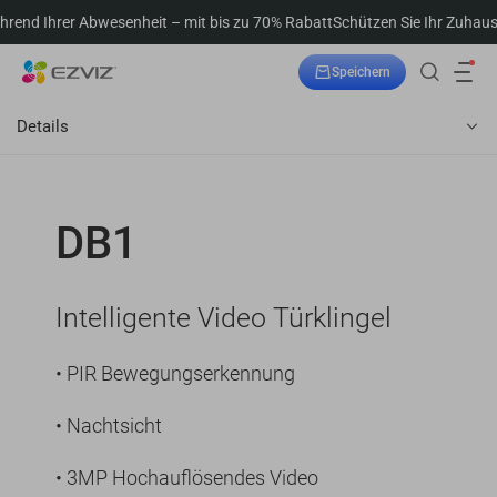
rer Abwesenheit – mit bis zu 70% Rabatt
Schützen Sie Ihr Zuhause währe
Speichern
Bestellung verfolgen
Details
DB1
Intelligente Video Türklingel
• PIR Bewegungserkennung
• Nachtsicht
• 3MP Hochauflösendes Video