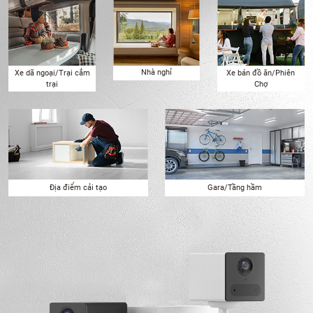
Nhà nghỉ
Xe dã ngoại/Trại cắm
Xe bán đồ ăn/Phiên
trại
Chợ
Địa điểm cải tạo
Gara/Tầng hầm