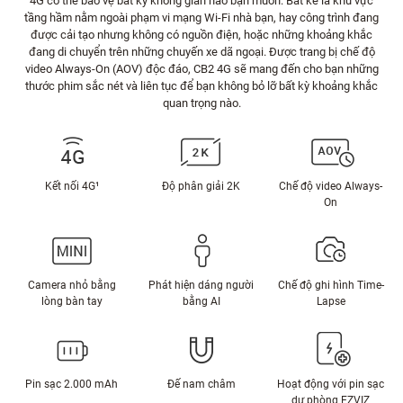
4G có thể bảo vệ bất kỳ không gian nào bạn muốn: Bất kể là khu vực
tầng hầm nằm ngoài phạm vi mạng Wi-Fi nhà bạn, hay công trình đang
được cải tạo nhưng không có nguồn điện, hoặc những khoảng khắc
đang di chuyển trên những chuyến xe dã ngoại. Được trang bị chế độ
video Always-On (AOV) độc đáo, CB2 4G sẽ mang đến cho bạn những
thước phim sắc nét và liên tục để bạn không bỏ lỡ bất kỳ khoảng khắc
quan trọng nào.
Kết nối 4G¹
Độ phân giải 2K
Chế độ video Always-
On
Camera nhỏ bằng
Phát hiện dáng người
Chế độ ghi hình Time-
lòng bàn tay
bằng AI
Lapse
Pin sạc 2.000 mAh
Đế nam châm
Hoạt động với pin sạc
dự phòng EZVIZ