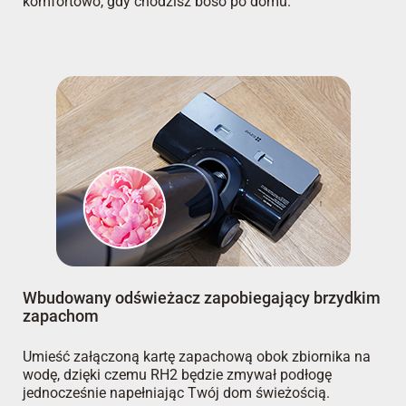
komfortowo, gdy chodzisz boso po domu.
Wbudowany odświeżacz zapobiegający brzydkim
zapachom
Umieść załączoną kartę zapachową obok zbiornika na
wodę, dzięki czemu RH2 będzie zmywał podłogę
jednocześnie napełniając Twój dom świeżością.