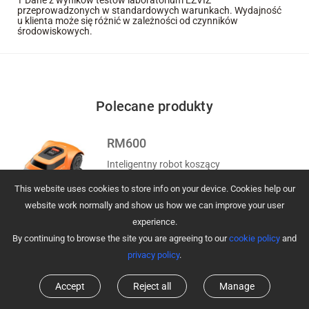
przeprowadzonych w standardowych warunkach. Wydajność
u klienta może się różnić w zależności od czynników
środowiskowych.
Polecane produkty
RM600
Inteligentny robot koszący
This website uses cookies to store info on your device. Cookies help our
Add to Cart
Szczegóły
website work normally and show us how we can improve your user
experience.
By continuing to browse the site you are agreeing to our
cookie policy
and
privacy policy
.
Accept
Reject all
Manage
Kategorie Produktów