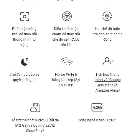
Phát hiện đồng
Điều khiển một
Hai chế độ tuần
thời để theo dõi
chạm để thay đổi
tra cho an ninh tự
thông minh tự
chế độ xem được
động
động
liên kết
Chế độ ngủ bảo vệ
Hỗ trợ Wi-Fi 6
Tích hợp thông
quyền riêng tư
băng tần kép (2,4
minh với Google
/ 5 GHz)¹
Assistant và
Amazon Alexa²
Hỗ trợ thẻ nhớ MicroSD (tối đa
Công nghệ video H.265⁴
512 GB) và bộ nhớ EZVIZ
CloudPlay³