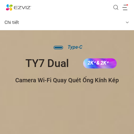
Chi tiết
Type-C
TY7 Dual
2K⁺ & 2K⁺
Camera Wi-Fi Quay Quét Ống Kính Kép