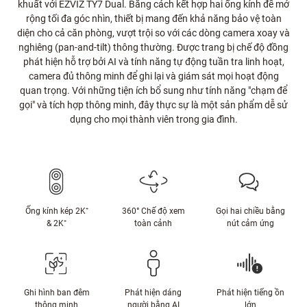
khuất với EZVIZ TY7 Dual. Bằng cách kết hợp hai ống kính để mở
rộng tối đa góc nhìn, thiết bị mang đến khả năng bảo vệ toàn
diện cho cả căn phòng, vượt trội so với các dòng camera xoay và
nghiêng (pan-and-tilt) thông thường. Được trang bị chế độ đồng
phát hiện hỗ trợ bởi AI và tính năng tự động tuần tra linh hoạt,
camera đủ thông minh để ghi lại và giám sát mọi hoạt động
quan trọng. Với những tiện ích bổ sung như tính năng "chạm để
gọi" và tích hợp thông minh, đây thực sự là một sản phẩm dễ sử
dụng cho mọi thành viên trong gia đình.
Ống kính kép 2K⁺
360° Chế độ xem
Gọi hai chiều bằng
& 2K⁺
toàn cảnh
nút cảm ứng
Ghi hình ban đêm
Phát hiện dáng
Phát hiện tiếng ồn
thông minh
người bằng AI
lớn