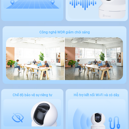
Công nghệ WDR giảm chói sáng
Chế độ bảo vệ sự riêng tư
Hỗ trợ kết nối Wi-Fi và có dây.