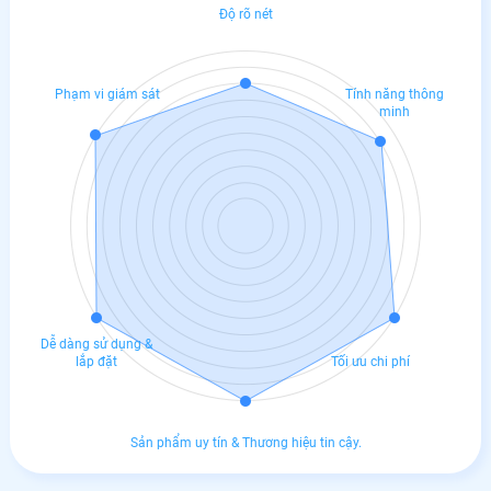
Độ rõ nét
Phạm vi giám sát
Tính năng thông
minh
Dễ dàng sử dụng &
lắp đặt
Tối ưu chi phí
Sản phẩm uy tín & Thương hiệu tin cậy.