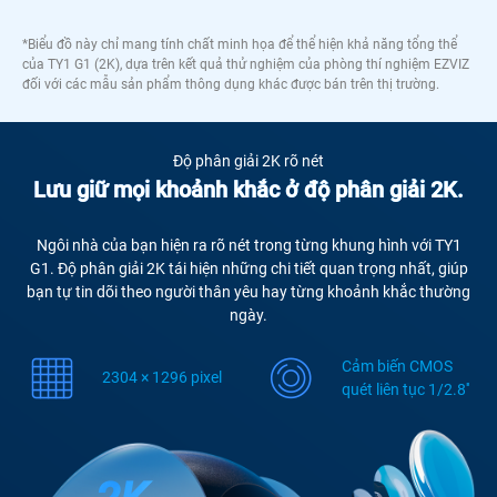
*Biểu đồ này chỉ mang tính chất minh họa để thể hiện khả năng tổng thể
của TY1 G1 (2K), dựa trên kết quả thử nghiệm của phòng thí nghiệm EZVIZ
đối với các mẫu sản phẩm thông dụng khác được bán trên thị trường.
Độ phân giải 2K rõ nét
Lưu giữ mọi khoảnh khắc ở độ phân giải 2K.
Ngôi nhà của bạn hiện ra rõ nét trong từng khung hình với TY1
G1. Độ phân giải 2K tái hiện những chi tiết quan trọng nhất, giúp
bạn tự tin dõi theo người thân yêu hay từng khoảnh khắc thường
ngày.
Cảm biến CMOS
2304 × 1296 pixel
quét liên tục 1/2.8''