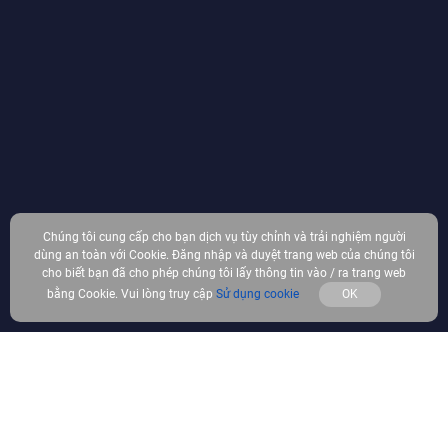
Chúng tôi cung cấp cho bạn dịch vụ tùy chỉnh và trải nghiệm người
dùng an toàn với Cookie. Đăng nhập và duyệt trang web của chúng tôi
cho biết bạn đã cho phép chúng tôi lấy thông tin vào / ra trang web
bằng Cookie. Vui lòng truy cập
Sử dụng cookie
OK