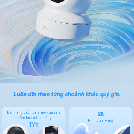
Luôn dõi theo từng khoảnh khắc quý giá.
Bản nâng cấp hoàn hảo của sản
2K
phẩm bạn đã tin dùng
Hình ảnh rõ nét
TY1