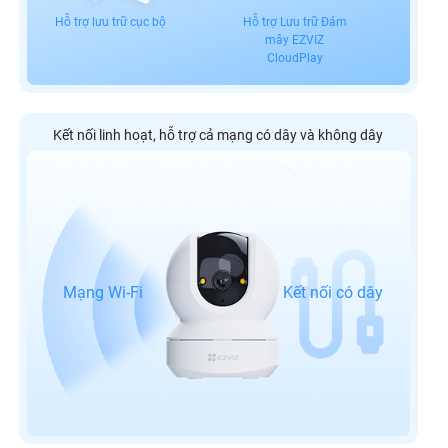
Hỗ trợ lưu trữ cục bộ
Hỗ trợ Lưu trữ Đám
mây EZVIZ
CloudPlay
Kết nối linh hoạt, hỗ trợ cả mạng có dây và không dây
Mạng Wi-Fi
Kết nối có dây