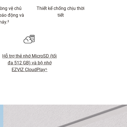
òng vệ chủ
Thiết kế chống chịu thời
 báo động và
tiết
háy.²
Hỗ trợ thẻ nhớ MicroSD (tối
đa 512 GB) và bộ nhớ
EZVIZ CloudPlay⁵