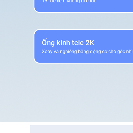
15° để xem không bị chói.
Ống kính tele 2K
Xoay và nghiêng bằng động cơ cho góc nhì