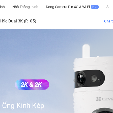
inh
Nhà Thông minh
Dòng Camera Pin 4G & Wi-Fi
Sho
Hot
H9c Dual 3K (R105)
Chi t
2K & 2K
 Ống Kính Kép