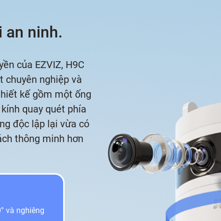
 an ninh.
uyền của EZVIZ, H9C
t chuyên nghiệp và
thiết kế gồm một ống
 kính quay quét phía
ng độc lập lại vừa có
cách thông minh hơn
0° và nghiêng