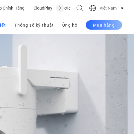
Việt Nam
p Chính Hãng
CloudPlay
Nơi để mua
Hỗ trợ
iết
Thông số kỹ thuật
Ủng hộ
Mua hàng