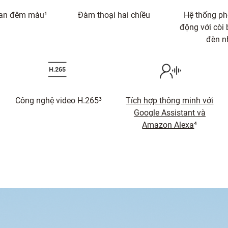
ban đêm màu¹
Đàm thoại hai chiều
Hệ thống ph
động với còi
đèn n
Công nghệ video H.265³
Tích hợp thông minh với
Google Assistant và
Amazon Alexa
⁴