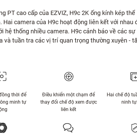
g PT cao cấp của EZVIZ, H9c 2K ống kính kép thể h
. Hai camera của H9c hoạt động liên kết với nhau đ
i hệ thống nhiều camera. H9c cảnh báo về các sự k
 và tuần tra các vị trí quan trọng thường xuyên - t
đồng thời để
Điều khiển một chạm để
Hai chế độ tu
hông minh tự
thay đổi chế độ xem được
ninh t
ộng
liên kết