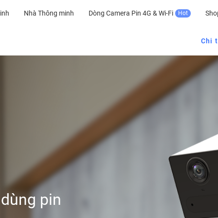
inh
Nhà Thông minh
Dòng Camera Pin 4G & Wi-Fi
Sho
Hot
Chi t
 dùng pin