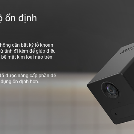
ộ ổn định
hông cần bất kỳ lỗ khoan
từ tính đi kèm để giúp điều
 bề mặt kim loại nào trên
 đã được nâng cấp phần đế
 dụng ổn định hơn.