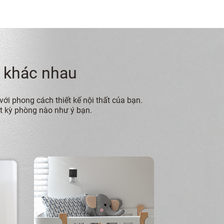
 khác nhau
ới phong cách thiết kế nội thất của bạn.
ất kỳ phòng nào như ý bạn.