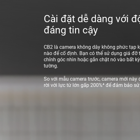
Cài đặt dễ dàng với đ
đáng tin cậy
CB2 là camera không dây không phức tạp k
nào để cố định. Bạn có thể sử dụng giá đỡ 
chỉnh góc nhìn hoặc gắn chặt nó vào bất kỳ
tường.
So với mẫu camera trước, camera mới này
rời với lực từ lớn gấp 200%⁴ để đảm bảo sử