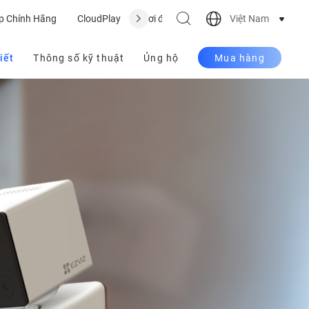
Việt Nam
p Chính Hãng
CloudPlay
Nơi để mua
Hỗ trợ
iết
Thông số kỹ thuật
Ủng hộ
Mua hàng