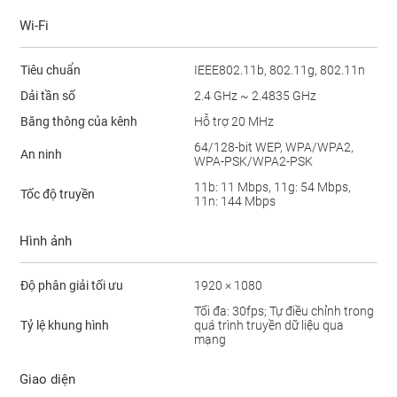
Wi-Fi
Tiêu chuẩn
IEEE802.11b, 802.11g, 802.11n
Dải tần số
2.4 GHz ~ 2.4835 GHz
Băng thông của kênh
Hỗ trợ 20 MHz
64/128-bit WEP, WPA/WPA2,
An ninh
WPA-PSK/WPA2-PSK
11b: 11 Mbps, 11g: 54 Mbps,
Tốc độ truyền
11n: 144 Mbps
Hình ảnh
Độ phân giải tối ưu
1920 × 1080
Tối đa: 30fps; Tự điều chỉnh trong
Tỷ lệ khung hình
quá trình truyền dữ liệu qua
mạng
Giao diện