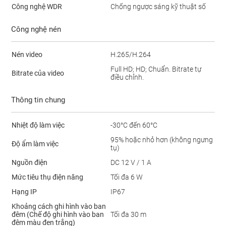
Công nghệ WDR
Chống ngược sáng kỹ thuật số
Công nghệ nén
Nén video
H.265/H.264
Full HD; HD; Chuẩn. Bitrate tự
Bitrate của video
điều chỉnh.
Thông tin chung
Nhiệt độ làm việc
-30°C đến 60°C
95% hoặc nhỏ hơn (không ngưng
Độ ẩm làm việc
tụ)
Nguồn điện
DC 12 V / 1 A
Mức tiêu thụ điện năng
Tối đa 6 W
Hạng IP
IP67
Khoảng cách ghi hình vào ban
đêm (Chế độ ghi hình vào ban
Tối đa 30 m
đêm màu đen trắng)