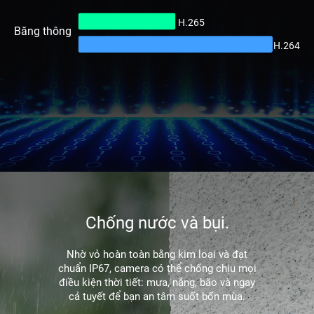
H.265
Băng thông
H.264
Chống nước và bụi.
Nhờ vỏ hoàn toàn bằng kim loại và đạt
chuẩn IP67, camera có thể chống chịu mọi
điều kiện thời tiết: mưa, nắng, bão và ngay
cả tuyết để bạn an tâm suốt bốn mùa.