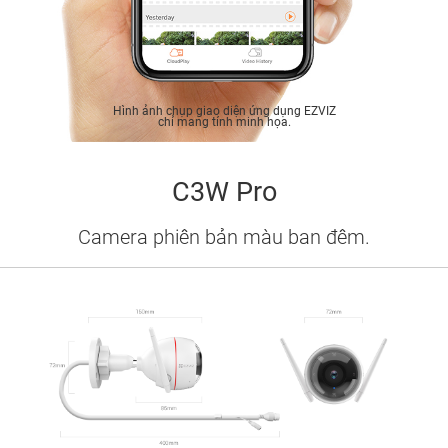
Hình ảnh chụp giao diện ứng dụng EZVIZ
chỉ mang tính minh họa.
C3W Pro
Camera phiên bản màu ban đêm.