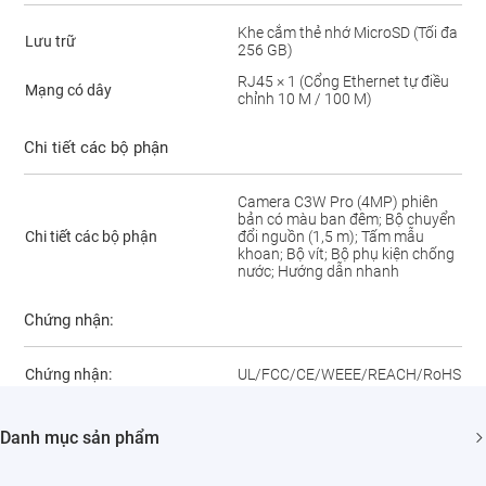
Khe cắm thẻ nhớ MicroSD (Tối đa
Lưu trữ
256 GB)
RJ45 × 1 (Cổng Ethernet tự điều
Mạng có dây
chỉnh 10 M / 100 M)
Chi tiết các bộ phận
Camera C3W Pro (4MP) phiên
bản có màu ban đêm; Bộ chuyển
Chi tiết các bộ phận
đổi nguồn (1,5 m); Tấm mẫu
khoan; Bộ vít; Bộ phụ kiện chống
nước; Hướng dẫn nhanh
Chứng nhận:
Chứng nhận:
UL/FCC/CE/WEEE/REACH/RoHS
Danh mục sản phẩm
Camera An ninh