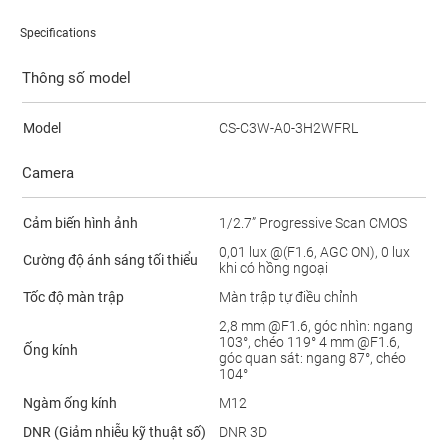
Specifications
Thông số model
Model
CS-C3W-A0-3H2WFRL
Camera
Cảm biến hình ảnh
1/2.7” Progressive Scan CMOS
0,01 lux @(F1.6, AGC ON), 0 lux
Cường độ ánh sáng tối thiểu
khi có hồng ngoại
Tốc độ màn trập
Màn trập tự điều chỉnh
2,8 mm @F1.6, góc nhìn: ngang
103°, chéo 119° 4 mm @F1.6,
Ống kính
góc quan sát: ngang 87°, chéo
104°
Ngàm ống kính
M12
DNR (Giảm nhiễu kỹ thuật số)
DNR 3D