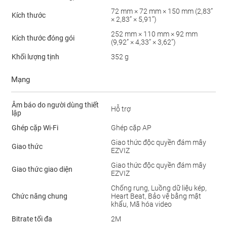
72 mm × 72 mm × 150 mm (2,83”
Kích thước
× 2,83” × 5,91”)
252 mm × 110 mm × 92 mm
Kích thước đóng gói
(9,92” × 4,33” × 3,62”)
Khối lượng tịnh
352 g
Mạng
Âm báo do người dùng thiết
Hỗ trợ
lập
Ghép cặp Wi-Fi
Ghép cặp AP
Giao thức độc quyền đám mây
Giao thức
EZVIZ
Giao thức độc quyền đám mây
Giao thức giao diện
EZVIZ
Chống rung, Luồng dữ liệu kép,
Chức năng chung
Heart Beat, Bảo vệ bằng mật
khẩu, Mã hóa video
Bitrate tối đa
2M