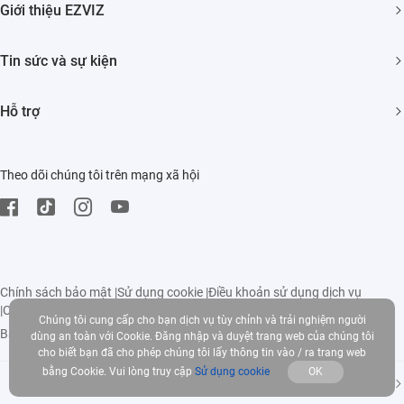
Giới thiệu EZVIZ
Nhà Thông minh
Giới thiệu về chúng tôi
Tin sức và sự kiện
Liên hệ
Phòng tin tức
Hỗ trợ
Tìm nhà phân phối
Sự Kiện
HỎI ĐÁP
Trust Center
Theo dõi chúng tôi trên mạng xã hội
Tải về
EZVIZ Green
Trung tâm bảo hành
EZVIZ CSR
Chính sách bảo mật
|
Sử dụng cookie
|
Điều khoản sử dụng dịch vụ
|
Chính sách
Chúng tôi cung cấp cho bạn dịch vụ tùy chỉnh và trải nghiệm người
Bản quyền © 2026 EZVIZ Inc. Mọi quyền được bảo lưu
dùng an toàn với Cookie. Đăng nhập và duyệt trang web của chúng tôi
cho biết bạn đã cho phép chúng tôi lấy thông tin vào / ra trang web
bằng Cookie. Vui lòng truy cập
Sử dụng cookie
OK
Việt Nam