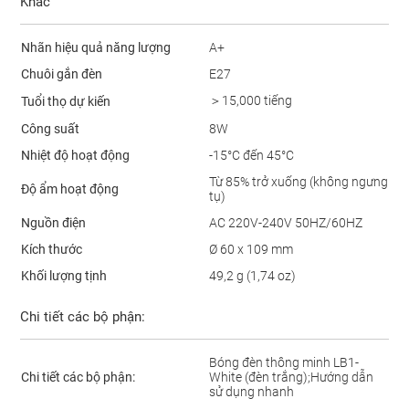
Khác
Nhãn hiệu quả năng lượng
A+
Chuôi gắn đèn
E27
＞15,000 tiếng
Tuổi thọ dự kiến
Công suất
8W
Nhiệt độ hoạt động
-15°C đến 45°C
Từ 85% trở xuống (không ngưng
Độ ẩm hoạt động
tụ)
Nguồn điện
AC 220V-240V 50HZ/60HZ
Kích thước
Ø 60 x 109 mm
Khối lượng tịnh
49,2 g (1,74 oz)
Chi tiết các bộ phận:
Bóng đèn thông minh LB1-
Chi tiết các bộ phận:
White (đèn trắng);Hướng dẫn
sử dụng nhanh