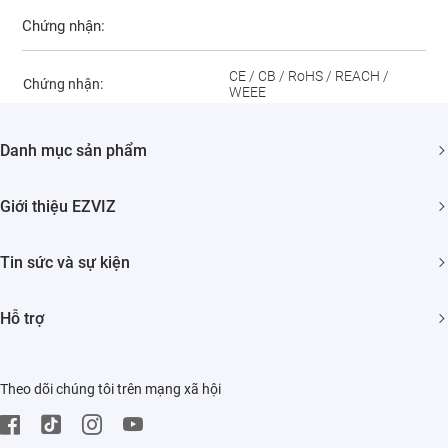
Chứng nhận:
CE / CB / RoHS / REACH /
Chứng nhận:
WEEE
Danh mục sản phẩm
Camera An ninh
Giới thiệu EZVIZ
Nhà Thông minh
Giới thiệu về chúng tôi
Tin sức và sự kiện
Liên hệ
Phòng tin tức
Hỗ trợ
Tìm nhà phân phối
Sự Kiện
HỎI ĐÁP
Trust Center
Theo dõi chúng tôi trên mạng xã hội
Tải về
EZVIZ Green
Trung tâm bảo hành